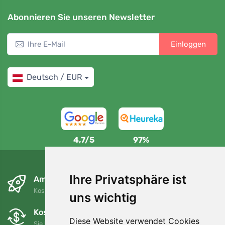
Abonnieren Sie unseren Newsletter
Einloggen
Deutsch / EUR
4,7/5
97%
Ihre Privatsphäre ist
Am nächsten Tag und kostenlos
Kostenloser Versand für Bestellungen über 80 EUR
uns wichtig
Kostenloser Umtausch und Rückgabe
Diese Website verwendet Cookies
Sie können Ihre Bestellung jederzeit innerhalb von 90 Tagen