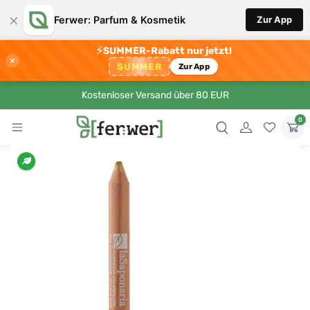
×
Ferwer: Parfum & Kosmetik
Zur App
⚡
SUMMER-Rabatt nur jetzt!
×
SUMMER
Zur App
Kostenloser Versand über 80 EUR
0