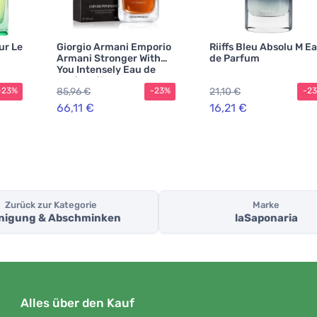
ur Le
Giorgio Armani Emporio
Riiffs Bleu Absolu M E
Armani Stronger With
de Parfum
You Intensely Eau de
Parfum für Herren 30 ml
85,96 €
21,10 €
-23%
-23%
-2
66,11 €
16,21 €
Zurück zur Kategorie
Marke
nigung & Abschminken
laSaponaria
Alles über den Kauf