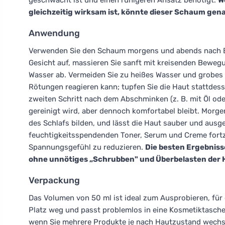
geschwächt ist und einen ruhigeren Ansatz benötigt.
W
gleichzeitig wirksam ist, könnte dieser Schaum genau
Anwendung
Verwenden Sie den Schaum morgens und abends nach Bed
Gesicht auf, massieren Sie sanft mit kreisenden Bewe
Wasser ab. Vermeiden Sie zu heißes Wasser und grobes
Rötungen reagieren kann; tupfen Sie die Haut stattdes
zweiten Schritt nach dem Abschminken (z. B. mit Öl od
gereinigt wird, aber dennoch komfortabel bleibt. Morgen
des Schlafs bilden, und lässt die Haut sauber und ausg
feuchtigkeitsspendenden Toner, Serum und Creme fortz
Spannungsgefühl zu reduzieren.
Die besten Ergebniss
ohne unnötiges „Schrubben" und Überbelasten der 
Verpackung
Das Volumen von 50 ml ist ideal zum Ausprobieren, für
Platz weg und passt problemlos in eine Kosmetiktasche
wenn Sie mehrere Produkte je nach Hautzustand wechsel