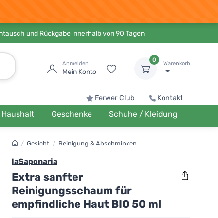
Umtausch und Rückgabe innerhalb von 90 Tagen
0
Anmelden
Warenkorb
Mein Konto
Ferwer Club
Kontakt
Haushalt
Geschenke
Schuhe / Kleidung
/
Gesicht
/
Reinigung & Abschminken
laSaponaria
Extra sanfter
Reinigungsschaum für
empfindliche Haut BIO 50 ml