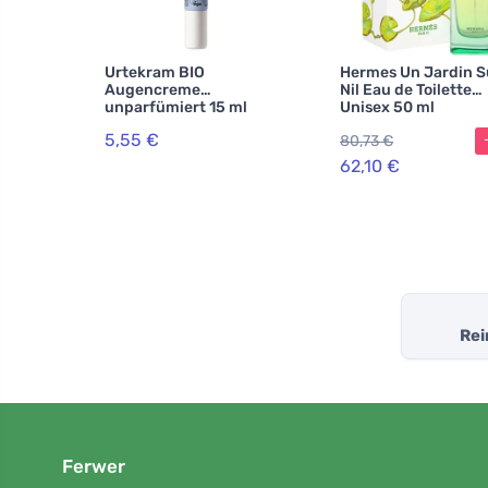
Urtekram BIO
Hermes Un Jardin S
Augencreme
Nil Eau de Toilette
unparfümiert 15 ml
Unisex 50 ml
5,55 €
80,73 €
62,10 €
Rei
Ferwer