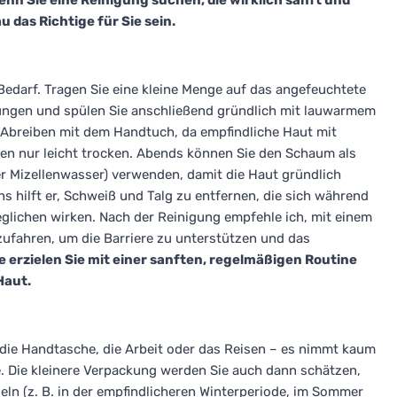
enn Sie eine Reinigung suchen, die wirklich sanft und
 das Richtige für Sie sein.
arf. Tragen Sie eine kleine Menge auf das angefeuchtete
gungen und spülen Sie anschließend gründlich mit lauwarmem
 Abreiben mit dem Handtuch, da empfindliche Haut mit
sen nur leicht trocken. Abends können Sie den Schaum als
er Mizellenwasser) verwenden, damit die Haut gründlich
s hilft er, Schweiß und Talg zu entfernen, die sich während
eglichen wirken. Nach der Reinigung empfehle ich, mit einem
ufahren, um die Barriere zu unterstützen und das
e erzielen Sie mit einer sanften, regelmäßigen Routine
Haut.
 die Handtasche, die Arbeit oder das Reisen – es nimmt kaum
. Die kleinere Verpackung werden Sie auch dann schätzen,
n (z. B. in der empfindlicheren Winterperiode, im Sommer