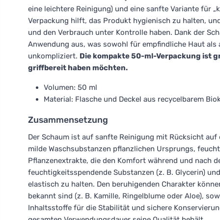
eine leichtere Reinigung) und eine sanfte Variante für 
Verpackung hilft, das Produkt hygienisch zu halten, un
und den Verbrauch unter Kontrolle haben. Dank der Scha
Anwendung aus, was sowohl für empfindliche Haut als au
unkompliziert.
Die kompakte 50-ml-Verpackung ist gro
griffbereit haben möchten.
Volumen: 50 ml
Material: Flasche und Deckel aus recycelbarem Bio
Zusammensetzung
Der Schaum ist auf sanfte Reinigung mit Rücksicht auf 
milde Waschsubstanzen pflanzlichen Ursprungs, feucht
Pflanzenextrakte, die den Komfort während und nach d
feuchtigkeitsspendende Substanzen (z. B. Glycerin) und 
elastisch zu halten. Den beruhigenden Charakter können
bekannt sind (z. B. Kamille, Ringelblume oder Aloe), so
Inhaltsstoffe für die Stabilität und sichere Konservie
gesamten Verwendungsdauer seine Qualität behält.