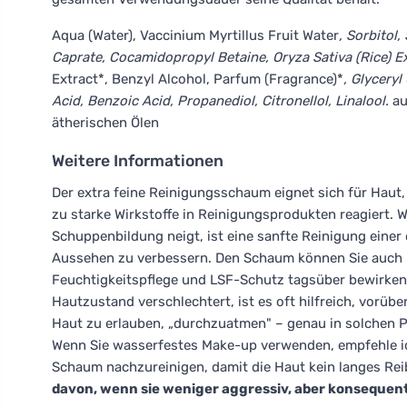
Aqua (Water), Vaccinium Myrtillus Fruit Water
, Sorbitol
Caprate, Cocamidopropyl Betaine, Oryza Sativa (Rice) E
Extract*, Benzyl Alcohol, Parfum (Fragrance)*
, Glyceryl
Acid, Benzoic Acid, Propanediol, Citronellol, Linalool.
au
ätherischen Ölen
Weitere Informationen
Der extra feine Reinigungsschaum eignet sich für Haut
zu starke Wirkstoffe in Reinigungsprodukten reagiert.
Schuppenbildung neigt, ist eine sanfte Reinigung einer
Aussehen zu verbessern. Den Schaum können Sie auch in
Feuchtigkeitspflege und LSF-Schutz tagsüber bewirken 
Hautzustand verschlechtert, ist es oft hilfreich, vorüb
Haut zu erlauben, „durchzuatmen" – genau in solchen
Wenn Sie wasserfestes Make-up verwenden, empfehle i
Schaum nachzureinigen, damit die Haut kein langes Re
davon, wenn sie weniger aggressiv, aber konsequent