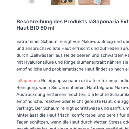
Beschreibung des Produkts
laSaponaria Ex
Haut BIO 50 ml
Extra feiner Schaum reinigt von Make-up, Smog und dem
und anspruchsvollste Haut erfrischt und zufrieden zur
durch „Zellwässer" aus Heidelbeeren und schwarzem Re
mit Hyaluronsäure und Ringelblumenextrakt nähren sie d
empfindliche und problematische Haut findet so nach 
laSaponaria
Reinigungsschaum extra fein für empfindlich
Reinigung, wenn Sie Unreinheiten, Hauttalg und Mak
Austrocknung entfernen möchten. Die leichte Schaumko
empfindliche, reaktive oder leicht gereizte Haut, die a
verträgt. Der Schaum reinigt schrittweise und sanft, um
hinterlässt die Haut frisch, komfortabel und bereit für
Tagen schätzen, wenn die Haut durch Wetter, Stress o