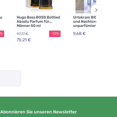
au
Hugo Boss BOSS Bottled
Urtekram BIO Tages-
Absolu Parfum für
und Nachtcreme
Männer 50 ml
unparfümiert 50 ml
9,68 €
97,77 €
3%
-23%
75,21 €
Abonnieren Sie unseren Newsletter