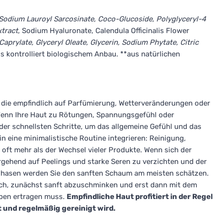
, Sodium Lauroyl Sarcosinate, Coco-Glucoside, Polyglyceryl-4
xtract
, Sodium Hyaluronate, Calendula Officinalis Flower
 Caprylate, Glyceryl Oleate, Glycerin, Sodium Phytate, Citric
s kontrolliert biologischem Anbau. **aus natürlichen
, die empfindlich auf Parfümierung, Wetterveränderungen oder
 Wenn Ihre Haut zu Rötungen, Spannungsgefühl oder
 der schnellsten Schritte, um das allgemeine Gefühl und das
 eine minimalistische Routine integrieren: Reinigung,
oft mehr als der Wechsel vieler Produkte. Wenn sich der
ergehend auf Peelings und starke Seren zu verzichten und der
 Phasen werden Sie den sanften Schaum am meisten schätzen.
ch, zunächst sanft abzuschminken und erst dann mit dem
iben ertragen muss.
Empfindliche Haut profitiert in der Regel
 und regelmäßig gereinigt wird.