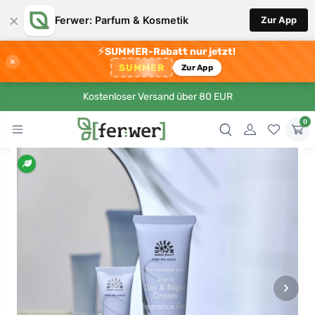
×
Ferwer: Parfum & Kosmetik
Zur App
⚡
SUMMER-Rabatt nur jetzt!
×
SUMMER
Zur App
Kostenloser Versand über 80 EUR
0
›