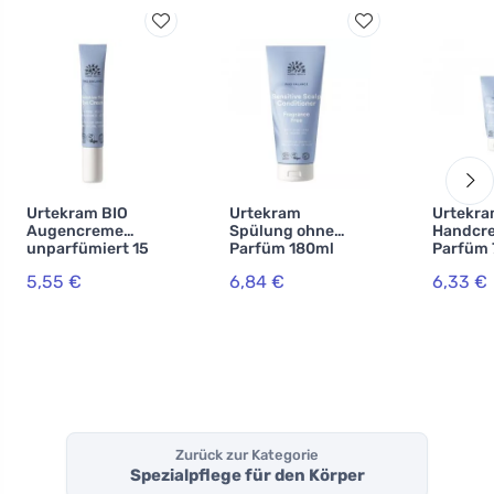
Urtekram BIO
Urtekram
Urtekr
Augencreme
Spülung ohne
Handcr
unparfümiert 15
Parfüm 180ml
Parfüm 
ml
BIO, VEG
VEG
5,55 €
6,84 €
6,33 €
Zurück zur Kategorie
Spezialpflege für den Körper