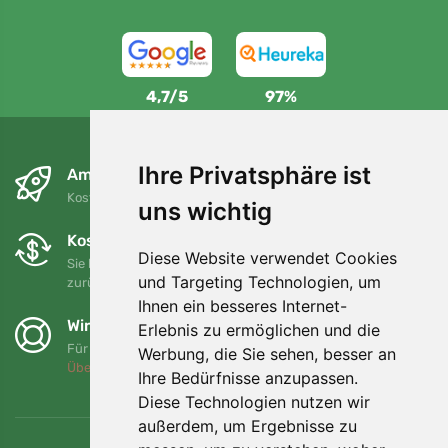
4,7/5
97%
Ihre Privatsphäre ist
Am nächsten Tag und kostenlos
Kostenloser Versand für Bestellungen über 80 EUR
uns wichtig
Kostenloser Umtausch und Rückgabe
Diese Website verwendet Cookies
Sie können Ihre Bestellung jederzeit innerhalb von 90 Tagen
und Targeting Technologien, um
zurückgeben oder umtauschen.
Ihnen ein besseres Internet-
Wir unterstützen Trees.org
Erlebnis zu ermöglichen und die
Für jede Bestellung pflanzen wir einen Baum! Mehr lesen
Werbung, die Sie sehen, besser an
Über uns
.
Ihre Bedürfnisse anzupassen.
Diese Technologien nutzen wir
außerdem, um Ergebnisse zu