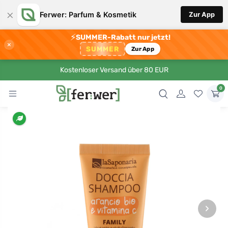
×
Ferwer: Parfum & Kosmetik
Zur App
⚡
SUMMER-Rabatt nur jetzt!
×
SUMMER
Zur App
Kostenloser Versand über 80 EUR
0
›