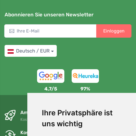
Abonnieren Sie unseren Newsletter
Einloggen
Deutsch / EUR
4,7/5
97%
Ihre Privatsphäre ist
Am nächsten Tag und kostenlos
Kostenloser Versand für Bestellungen über 80 EUR
uns wichtig
Kostenloser Umtausch und Rückgabe