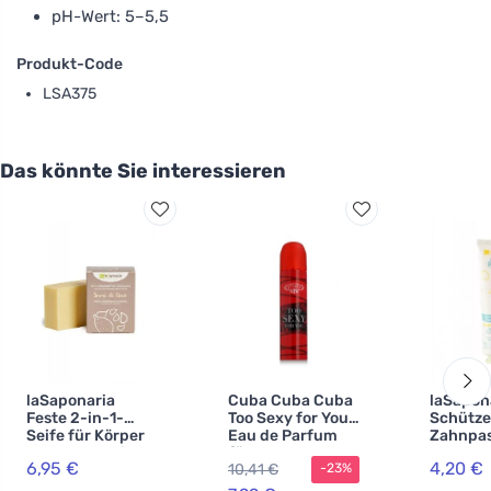
pH-Wert: 5–5,5
Produkt-Code
LSA375
Das könnte Sie interessieren
laSaponaria
Cuba Cuba Cuba
laSapon
Feste 2-in-1-
Too Sexy for You
Schütz
Seife für Körper
Eau de Parfum
Zahnpas
und Haare mit
für Damen
Ingwer 
6,95 €
4,20 €
10,41 €
-23%
Bio-Leinöl (100 g)
Zitrone 
- in
ml)