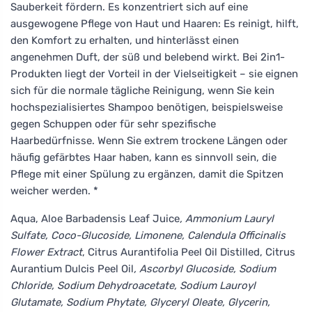
Sauberkeit fördern. Es konzentriert sich auf eine
ausgewogene Pflege von Haut und Haaren: Es reinigt, hilft,
den Komfort zu erhalten, und hinterlässt einen
angenehmen Duft, der süß und belebend wirkt. Bei 2in1-
Produkten liegt der Vorteil in der Vielseitigkeit – sie eignen
sich für die normale tägliche Reinigung, wenn Sie kein
hochspezialisiertes Shampoo benötigen, beispielsweise
gegen Schuppen oder für sehr spezifische
Haarbedürfnisse. Wenn Sie extrem trockene Längen oder
häufig gefärbtes Haar haben, kann es sinnvoll sein, die
Pflege mit einer Spülung zu ergänzen, damit die Spitzen
weicher werden. *
Aqua, Aloe Barbadensis Leaf Juice
, Ammonium Lauryl
Sulfate, Coco-Glucoside, Limonene, Calendula Officinalis
Flower Extract
, Citrus Aurantifolia Peel Oil Distilled, Citrus
Aurantium Dulcis Peel Oil
, Ascorbyl Glucoside, Sodium
Chloride, Sodium Dehydroacetate, Sodium Lauroyl
Glutamate, Sodium Phytate, Glyceryl Oleate, Glycerin,