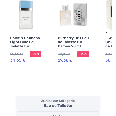
Dolce & Gabbana
Burberry Brit Eau
Carol
Light Blue Eau de
de Toilette für
Chic 
Toilette für
Damen 50 ml
de Toi
Damen
Männe
50,92 €
38,19 €
49,71 
-32%
-23%
34,65 €
29,38 €
38,2
Zurück zur Kategorie
Eau de Toilette