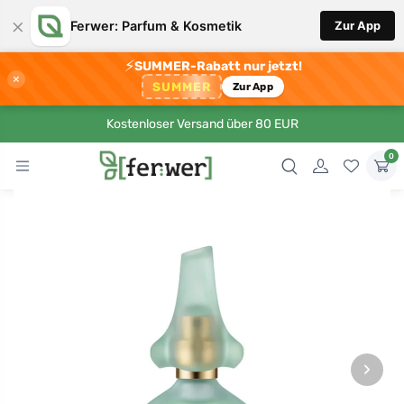
×
Ferwer: Parfum & Kosmetik
Zur App
⚡
SUMMER-Rabatt nur jetzt!
×
SUMMER
Zur App
Kostenloser Versand über 80 EUR
0
›