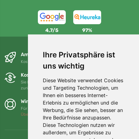
4,7/5
97%
Ihre Privatsphäre ist
Am nächsten Tag und kostenlos
Kostenloser Versand für Bestellungen über 80 EUR
uns wichtig
Kostenloser Umtausch und Rückgabe
Diese Website verwendet Cookies
Sie können Ihre Bestellung jederzeit innerhalb von 90 Tagen
und Targeting Technologien, um
zurückgeben oder umtauschen.
Ihnen ein besseres Internet-
Wir unterstützen Trees.org
Erlebnis zu ermöglichen und die
Für jede Bestellung pflanzen wir einen Baum! Mehr lesen
Werbung, die Sie sehen, besser an
Über uns
.
Ihre Bedürfnisse anzupassen.
Diese Technologien nutzen wir
außerdem, um Ergebnisse zu