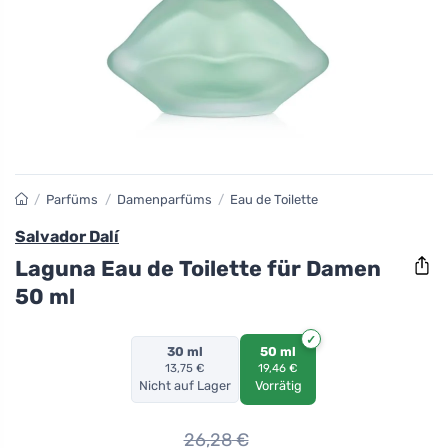
/
Parfüms
/
Damenparfüms
/
Eau de Toilette
Salvador Dalí
Laguna Eau de Toilette für Damen
50 ml
30 ml
50 ml
13,75 €
19,46 €
Nicht auf Lager
Vorrätig
26,28
€