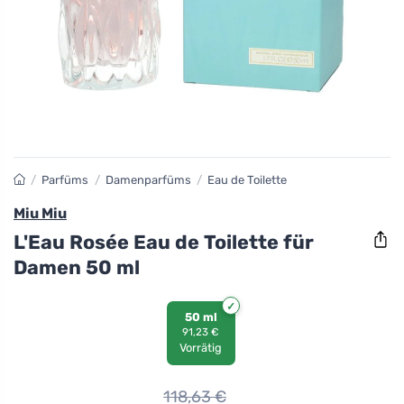
/
Parfüms
/
Damenparfüms
/
Eau de Toilette
Miu Miu
L'Eau Rosée Eau de Toilette für
Damen 50 ml
50 ml
91,23 €
Vorrätig
118,63
€