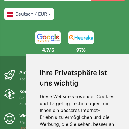
Deutsch / EUR
4,7/5
97%
Ihre Privatsphäre ist
Am nächsten Tag und kostenlos
Kostenloser Versand für Bestellungen über 80 EUR
uns wichtig
Kostenloser Umtausch und Rückgabe
Diese Website verwendet Cookies
Sie können Ihre Bestellung jederzeit innerhalb von 90 Tagen
und Targeting Technologien, um
zurückgeben oder umtauschen.
Ihnen ein besseres Internet-
Wir unterstützen Trees.org
Erlebnis zu ermöglichen und die
Für jede Bestellung pflanzen wir einen Baum! Mehr lesen
Werbung, die Sie sehen, besser an
Über uns
.