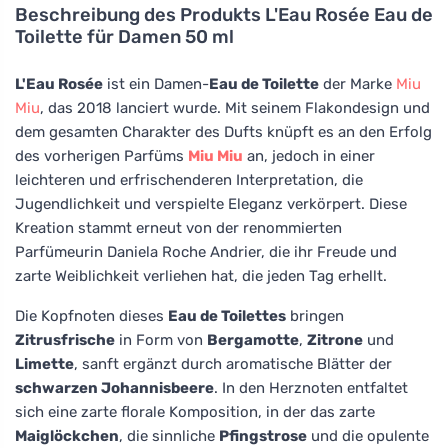
Beschreibung des Produkts
L'Eau Rosée Eau de
Toilette für Damen 50 ml
L'Eau Rosée
ist ein Damen-
Eau de Toilette
der Marke
Miu
Miu
, das 2018 lanciert wurde. Mit seinem Flakondesign und
dem gesamten Charakter des Dufts knüpft es an den Erfolg
des vorherigen Parfüms
Miu Miu
an, jedoch in einer
leichteren und erfrischenderen Interpretation, die
Jugendlichkeit und verspielte Eleganz verkörpert. Diese
Kreation stammt erneut von der renommierten
Parfümeurin Daniela Roche Andrier, die ihr Freude und
zarte Weiblichkeit verliehen hat, die jeden Tag erhellt.
Die Kopfnoten dieses
Eau de Toilettes
bringen
Zitrusfrische
in Form von
Bergamotte
,
Zitrone
und
Limette
, sanft ergänzt durch aromatische Blätter der
schwarzen Johannisbeere
. In den Herznoten entfaltet
sich eine zarte florale Komposition, in der das zarte
Maiglöckchen
, die sinnliche
Pfingstrose
und die opulente