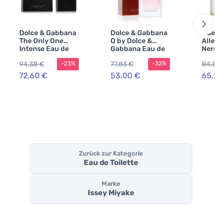
Dolce & Gabbana
Dolce & Gabbana
Guerl
The Only One
Q by Dolce &
Allego
Intense Eau de
Gabbana Eau de
Neroli
Parfum für
Parfum für
nachf
94,38 €
77,83 €
84,80
-23%
-32%
Damen
Damen 100 ml
Eau d
Unise
72,60 €
53,00 €
65,2
Zurück zur Kategorie
Eau de Toilette
Marke
Issey Miyake