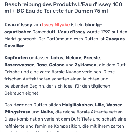
Beschreibung des Produkts
L'Eau d'Issey 100
ml + BC Eau de Toilette für Damen 75 ml
L'eau d'Issey
von
Issey Miyake
ist ein
blumig-
aquatischer
Damenduft.
L'eau d'Issey
wurde 1992 auf den
Markt gebracht. Der Parfümeur dieses Duftes ist
Jacques
Cavallier
.
Kopfnoten
umfassen
Lotus
,
Melone
,
Freesie
,
Rosenwasser
,
Rose
,
Calone
und
Zyklamen
, die dem Duft
Frische und eine zarte florale Nuance verleihen. Diese
frischen Auftaktnoten schaffen einen leichten und
belebenden Beginn, der sich ideal für den täglichen
Gebrauch eignet.
Das
Herz
des Duftes bilden
Maiglöckchen
,
Lilie
,
Wasser-
Pfingstrose
und
Nelke
, die reiche florale Akzente setzen.
Diese Kombination verleiht dem Duft Tiefe und schafft eine
raffinierte und feminine Komposition, die mit ihrem zarten