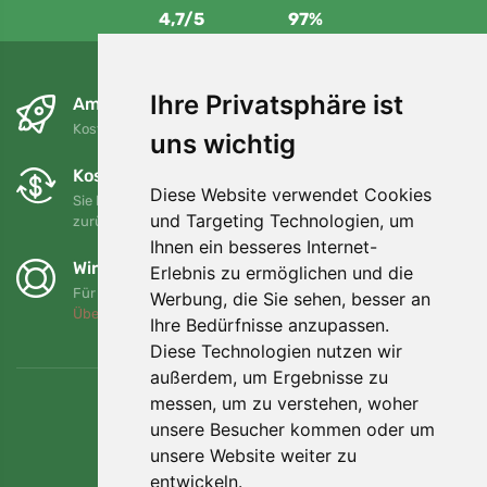
4,7/5
97%
Ihre Privatsphäre ist
Am nächsten Tag und kostenlos
Kostenloser Versand für Bestellungen über 80 EUR
uns wichtig
Kostenloser Umtausch und Rückgabe
Diese Website verwendet Cookies
Sie können Ihre Bestellung jederzeit innerhalb von 90 Tagen
und Targeting Technologien, um
zurückgeben oder umtauschen.
Ihnen ein besseres Internet-
Wir unterstützen Trees.org
Erlebnis zu ermöglichen und die
Für jede Bestellung pflanzen wir einen Baum! Mehr lesen
Werbung, die Sie sehen, besser an
Über uns
.
Ihre Bedürfnisse anzupassen.
Diese Technologien nutzen wir
außerdem, um Ergebnisse zu
messen, um zu verstehen, woher
unsere Besucher kommen oder um
unsere Website weiter zu
entwickeln.