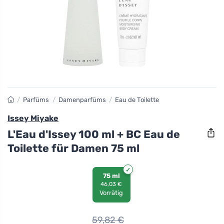
/
Parfüms
/
Damenparfüms
/
Eau de Toilette
Issey Miyake
L'Eau d'Issey 100 ml + BC Eau de
Toilette für Damen 75 ml
75 ml
46,03 €
Vorrätig
59,82
€