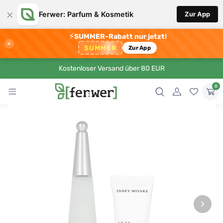
×
Ferwer: Parfum & Kosmetik
Zur App
⚡
SUMMER-Rabatt nur jetzt!
×
SUMMER
Zur App
Kostenloser Versand über 80 EUR
0
›