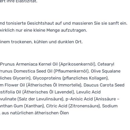
t ihre Elastizität.
nd tonisierte Gesichtshaut auf und massieren Sie sie sanft ein.
 wirklich nur eine kleine Menge aufzutragen.
 einem trockenen, kühlen und dunklen Ort.
runus Armeniaca Kernel Oil (Aprikosenkernöl), Cetearyl
, Prunus Domestica Seed Oil (Pflaumenkernöl), Olive Squalane
zliches Glycerin), Glycoproteins (pflanzliches Kollagen),
 Flower Oil (Ätherisches Öl Immortelle), Daucus Carota Seed
ifolia Oil (Ätherisches Öl Lavendel), Levulic Acid
vulinate (Salz der Levulinsäure), p-Anisic Acid (Anissäure –
Xanthan Gum (Xanthan), Citric Acid (Zitronensäure), Sodium
.
aus natürlichen ätherischen Ölen