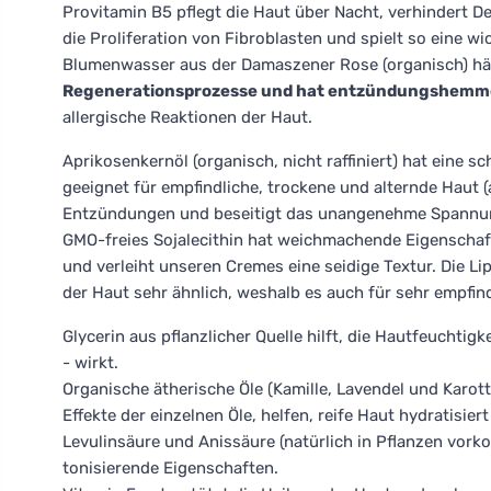
Provitamin B5 pflegt die Haut über Nacht, verhindert Deh
die Proliferation von Fibroblasten und spielt so eine w
Blumenwasser aus der Damaszener Rose (organisch) hält 
Regenerationsprozesse und hat entzündungshemm
allergische Reaktionen der Haut.
Aprikosenkernöl (organisch, nicht raffiniert) hat eine
geeignet für empfindliche, trockene und alternde Haut 
Entzündungen und beseitigt das unangenehme Spannung
GMO-freies Sojalecithin hat weichmachende Eigenschaft
und verleiht unseren Cremes eine seidige Textur. Die Li
der Haut sehr ähnlich, weshalb es auch für sehr empfind
Glycerin aus pflanzlicher Quelle hilft, die Hautfeuchti
- wirkt.
Organische ätherische Öle (Kamille, Lavendel und Karott
Effekte der einzelnen Öle, helfen, reife Haut hydratisier
Levulinsäure und Anissäure (natürlich in Pflanzen vork
tonisierende Eigenschaften.