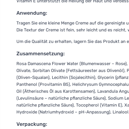
Vitamin E unterstützt die Heilung der Haut und verbesser
Anwendung:
Tragen Sie eine kleine Menge Creme auf die gereinigte u
Die Textur der Creme ist fein, sehr leicht und es reicht,
Um die Qualität zu erhalten, lagern Sie das Produkt an
Zusammensetzung:
Rosa Damascena Flower Water (Blumenwasser – Rose), P
Olivate, Sorbitan Olivate (Fettsäureester aus Olivenöl)
(Oliven-Squalan), Lecithin (Sojalecithin), Glycerin (pflan
Panthenol (Provitamin B5), Helichrysum Gymnocephalum
Oil (Ätherisches Öl aus Karottensamen), Lavandula Angust
(Levulinsäure – natürliche pflanzliche Säure), Sodium Le
natürliche pflanzliche Säure), Tocopherol (Vitamin E), 
Hydroxide (Natriumhydroxid – pH-Anpassung), Linalool
Verpackung: