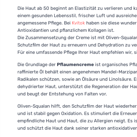
Die Haut ab 50 beginnt an Elastizität zu verlieren und 
einem gesunden Lebensstil, frischer Luft und ausreiche
angemessene Pflege. Bei
Kvitok
haben sie diese wunde
Antioxidantien und pflanzlichem Kollagen ist.
Die Zusammensetzung der Creme ist mit Oliven-Squalan 
Schutzfilm der Haut zu erneuern und Dehydration zu ve
Für eine umfassende Pflege Ihrer Haut empfehlen wir, s
Die Grundlage der
Pflaumencreme
ist organisches Pf
raffinierte Öl behält einen angenehmen Mandel-Marzipan-
Radikalen schützen, sowie an Ölsäure und Linolsäure. Es
dehydrierter Haut, unterstützt die Regeneration der Hau
und beugt der Entstehung von Falten vor.
Oliven-Squalan hilft, den Schutzfilm der Haut wiederherz
und ist stabil gegen Oxidation. Es stimuliert die Erneue
empfindliche Haut und Haut, die zu Allergien neigt. Es 
und schützt die Haut dank seiner starken antioxidativ