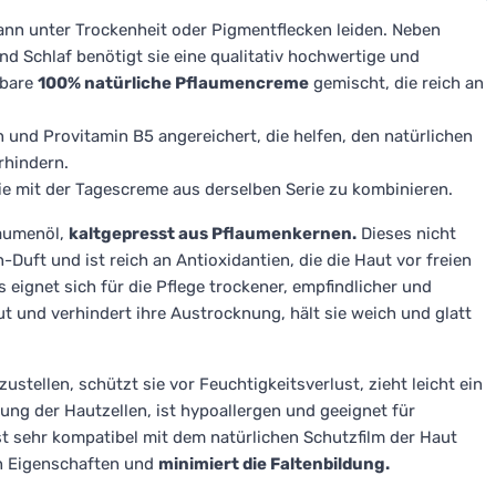
kann unter Trockenheit oder Pigmentflecken leiden. Neben
nd Schlaf benötigt sie eine qualitativ hochwertige und
rbare
100% natürliche Pflaumencreme
gemischt, die reich an
und Provitamin B5 angereichert, die helfen, den natürlichen
rhindern.
ie mit der Tagescreme aus derselben Serie zu kombinieren.
laumenöl,
kaltgepresst aus Pflaumenkernen.
Dieses nicht
Duft und ist reich an Antioxidantien, die die Haut vor freien
 eignet sich für die Pflege trockener, empfindlicher und
t und verhindert ihre Austrocknung, hält sie weich und glatt
ustellen, schützt sie vor Feuchtigkeitsverlust, zieht leicht ein
rung der Hautzellen, ist hypoallergen und geeignet für
ist sehr kompatibel mit dem natürlichen Schutzfilm der Haut
en Eigenschaften und
minimiert die Faltenbildung.