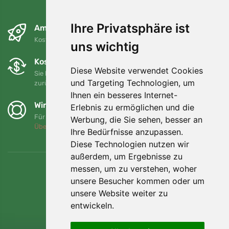
Ihre Privatsphäre ist
Am nächsten Tag und kostenlos
Kostenloser Versand für Bestellungen über 80 EUR
uns wichtig
Kostenloser Umtausch und Rückgabe
Diese Website verwendet Cookies
Sie können Ihre Bestellung jederzeit innerhalb von 90 Tagen
und Targeting Technologien, um
zurückgeben oder umtauschen.
Ihnen ein besseres Internet-
Wir unterstützen Trees.org
Erlebnis zu ermöglichen und die
Für jede Bestellung pflanzen wir einen Baum! Mehr lesen
Werbung, die Sie sehen, besser an
Über uns
.
Ihre Bedürfnisse anzupassen.
Diese Technologien nutzen wir
außerdem, um Ergebnisse zu
messen, um zu verstehen, woher
unsere Besucher kommen oder um
unsere Website weiter zu
entwickeln.