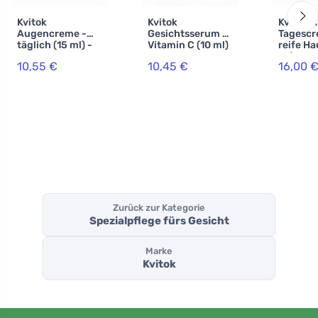
Kvitok
Kvitok
Kvitok 
Augencreme -
Gesichtsserum -
Tagescr
täglich (15 ml) -
Vitamin C (10 ml)
reife Ha
mit Extrakten
- Anti-Aging-
ml) - mi
10,55 €
10,45 €
16,00 
aus
Effekt
Hyaluro
Bockshornklee
und
Schachtelhalm
Zurück zur Kategorie
Spezialpflege fürs Gesicht
Marke
Kvitok