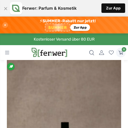
×
Ferwer: Parfum & Kosmetik
Zur App
⚡
SUMMER-Rabatt nur jetzt!
×
SUMMER
Zur App
Kostenloser Versand über 80 EUR
0