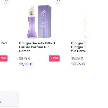
s Red
Giorgio Beverly Hills G
Giorgio Beverly Hills
Eau de Parfum für
Giorgio Eau de Toilette
Damen
für Herren 118 ml
23,72 €
30,78 €
-23%
-23%
-3
18,25 €
20,76 €
s