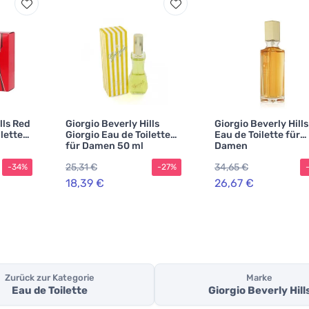
lls Red
Giorgio Beverly Hills
Giorgio Beverly Hill
lette
Giorgio Eau de Toilette
Eau de Toilette für
für Damen 50 ml
Damen
25,31 €
34,65 €
-34%
-27%
18,39 €
26,67 €
Zurück zur Kategorie
Marke
Eau de Toilette
Giorgio Beverly Hill