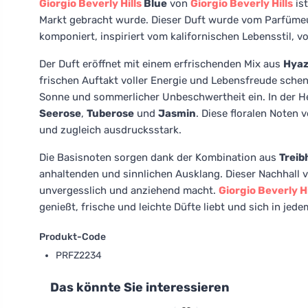
Giorgio Beverly Hills
Blue
von
Giorgio Beverly Hills
ist
Markt gebracht wurde. Dieser Duft wurde vom Parfümeur
komponiert, inspiriert vom kalifornischen Lebensstil, vo
Der Duft eröffnet mit einem erfrischenden Mix aus
Hyaz
frischen Auftakt voller Energie und Lebensfreude sche
Sonne und sommerlicher Unbeschwertheit ein. In der H
Seerose
,
Tuberose
und
Jasmin
. Diese floralen Noten 
und zugleich ausdrucksstark.
Die Basisnoten sorgen dank der Kombination aus
Treib
anhaltenden und sinnlichen Ausklang. Dieser Nachhall v
unvergesslich und anziehend macht.
Giorgio Beverly Hi
genießt, frische und leichte Düfte liebt und sich in j
Produkt-Code
PRFZ2234
Das könnte Sie interessieren