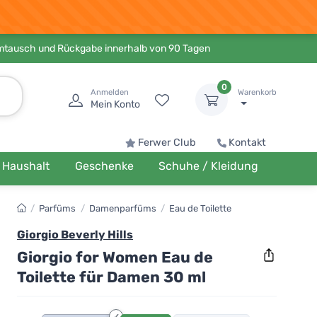
Umtausch und Rückgabe innerhalb von 90 Tagen
0
Anmelden
Warenkorb
Mein Konto
Ferwer Club
Kontakt
Haushalt
Geschenke
Schuhe / Kleidung
/
Parfüms
/
Damenparfüms
/
Eau de Toilette
Giorgio Beverly Hills
Giorgio for Women Eau de
Toilette für Damen 30 ml