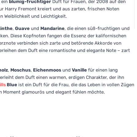
 ein
blumig-fruchtiger
Duft für Frauen, der 2008 auf den
 Harry Fremont kreiert und aus zarten, frischen Noten
n Weiblichkeit und Leichtigkeit.
inthe
,
Guave
und
Mandarine
, die einen süß-fruchtigen und
nken. Diese Kopfnoten fangen die Essenz der kalifornischen
erznote verbinden sich zarte und betörende Akkorde von
verleihen dem Duft eine romantische und elegante Note – zart
holz
,
Moschus
,
Eichenmoos
und
Vanille
für einen lang
erleiht dem Duft einen warmen, erdigen Charakter, der ihn
lls
Blue
ist ein Duft für die Frau, die das Leben in vollen Zügen
edem Moment glamourös und elegant fühlen möchte.