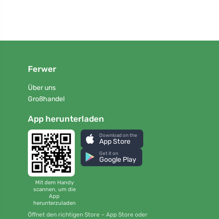
Ferwer
Über uns
Großhandel
App herunterladen
Download on the
App Store
Get it on
Google Play
Mit dem Handy
scannen, um die
App
herunterzuladen
Öffnet den richtigen Store – App Store oder