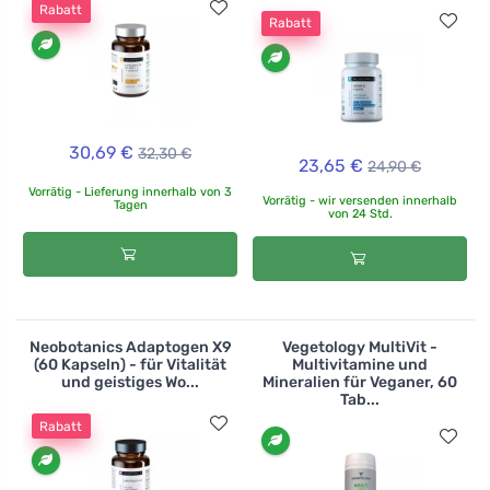
Rabatt
Rabatt
30,69 €
32,30 €
23,65 €
24,90 €
Vorrätig - Lieferung innerhalb von 3
Vorrätig - wir versenden innerhalb
Tagen
von 24 Std.
Neobotanics Adaptogen X9
Vegetology MultiVit -
(60 Kapseln) - für Vitalität
Multivitamine und
und geistiges Wo...
Mineralien für Veganer, 60
Tab...
Rabatt