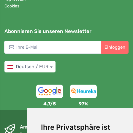
Cookies
Abonnieren Sie unseren Newsletter
Einloggen
Deutsch / EUR
4,7/5
97%
Ihre Privatsphäre ist
Am nächsten Tag und kostenlos