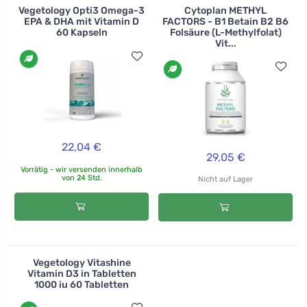
Vegetology Opti3 Omega-3
Cytoplan METHYL
EPA & DHA mit Vitamin D
FACTORS - B1 Betain B2 B6
60 Kapseln
Folsäure (L-Methylfolat)
Vit...
22,04 €
29,05 €
Vorrätig - wir versenden innerhalb
von 24 Std.
Nicht auf Lager
Vegetology Vitashine
Vitamin D3 in Tabletten
1000 iu 60 Tabletten