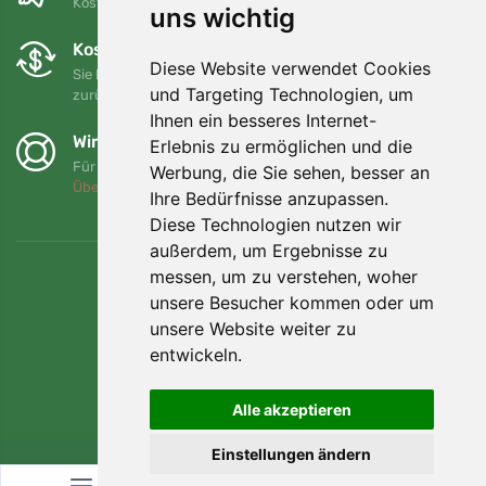
Kostenloser Versand für Bestellungen über 80 EUR
uns wichtig
Kostenloser Umtausch und Rückgabe
Diese Website verwendet Cookies
Sie können Ihre Bestellung jederzeit innerhalb von 90 Tagen
und Targeting Technologien, um
zurückgeben oder umtauschen.
Ihnen ein besseres Internet-
Wir unterstützen Trees.org
Erlebnis zu ermöglichen und die
Für jede Bestellung pflanzen wir einen Baum! Mehr lesen
Werbung, die Sie sehen, besser an
Über uns
.
Ihre Bedürfnisse anzupassen.
Diese Technologien nutzen wir
außerdem, um Ergebnisse zu
messen, um zu verstehen, woher
unsere Besucher kommen oder um
unsere Website weiter zu
entwickeln.
Alle akzeptieren
Einstellungen ändern