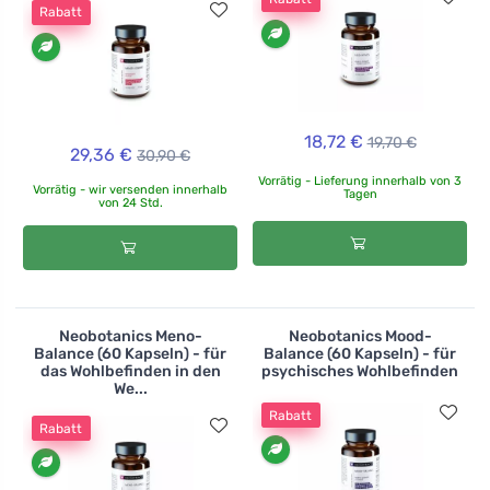
Rabatt
18,72 €
19,70 €
29,36 €
30,90 €
Vorrätig - Lieferung innerhalb von 3
Vorrätig - wir versenden innerhalb
Tagen
von 24 Std.
Neobotanics Meno-
Neobotanics Mood-
Balance (60 Kapseln) - für
Balance (60 Kapseln) - für
das Wohlbefinden in den
psychisches Wohlbefinden
We...
Rabatt
Rabatt