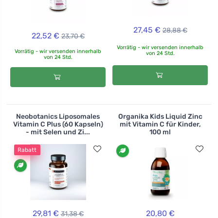
27,45 €
28,88 €
22,52 €
23,70 €
Vorrätig - wir versenden innerhalb
Vorrätig - wir versenden innerhalb
von 24 Std.
von 24 Std.
Neobotanics Liposomales
Organika Kids Liquid Zinc
Vitamin C Plus (60 Kapseln)
mit Vitamin C für Kinder,
- mit Selen und Zi...
100 ml
Rabatt
29,81 €
20,80 €
31,38 €