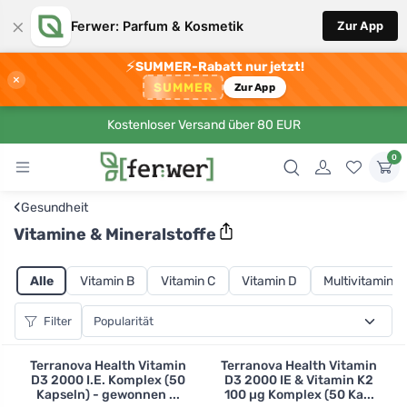
×
Ferwer: Parfum & Kosmetik
Zur App
⚡
SUMMER-Rabatt nur jetzt!
×
SUMMER
Zur App
Kostenloser Versand über 80 EUR
0
‹
Gesundheit
Vitamine & Mineralstoffe
Alle
Vitamin B
Vitamin C
Vitamin D
Multivitamine
Filter
Terranova Health Vitamin
Terranova Health Vitamin
D3 2000 I.E. Komplex (50
D3 2000 IE & Vitamin K2
Kapseln) - gewonnen ...
100 µg Komplex (50 Ka...