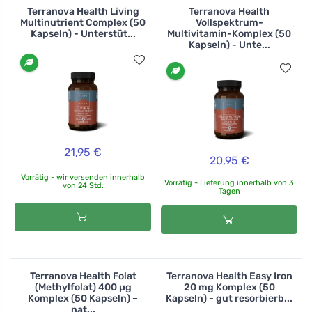
Terranova Health Living
Terranova Health
Multinutrient Complex (50
Vollspektrum-
Kapseln) - Unterstüt...
Multivitamin-Komplex (50
Kapseln) - Unte...
21,95 €
20,95 €
Vorrätig - wir versenden innerhalb
Vorrätig - Lieferung innerhalb von 3
von 24 Std.
Tagen
Terranova Health Folat
Terranova Health Easy Iron
(Methylfolat) 400 µg
20 mg Komplex (50
Komplex (50 Kapseln) –
Kapseln) - gut resorbierb...
nat...