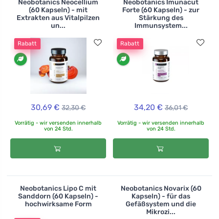
Neobotanics Neocellium
Neobotanics Imunacut
(60 Kapseln) - mit
Forte (60 Kapseln) - zur
Extrakten aus Vitalpilzen
Stärkung des
un...
Immunsystem...
Rabatt
Rabatt
30,69 €
34,20 €
32,30 €
36,01 €
Vorrätig - wir versenden innerhalb
Vorrätig - wir versenden innerhalb
von 24 Std.
von 24 Std.
Neobotanics Lipo C mit
Neobotanics Novarix (60
Sanddorn (60 Kapseln) -
Kapseln) - für das
hochwirksame Form
Gefäßsystem und die
Mikrozi...