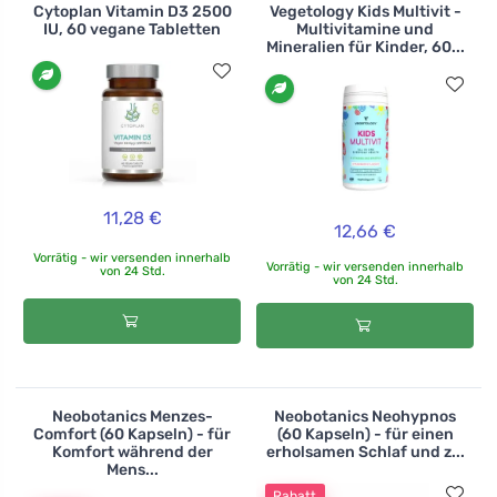
Cytoplan Vitamin D3 2500
Vegetology Kids Multivit -
IU, 60 vegane Tabletten
Multivitamine und
Mineralien für Kinder, 60...
11,28 €
12,66 €
Vorrätig - wir versenden innerhalb
Vorrätig - wir versenden innerhalb
von 24 Std.
von 24 Std.
Neobotanics Menzes-
Neobotanics Neohypnos
Comfort (60 Kapseln) - für
(60 Kapseln) - für einen
Komfort während der
erholsamen Schlaf und z...
Mens...
Rabatt