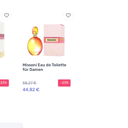
Missoni Eau de Toilette
für Damen
58,27 €
-23%
-23%
44,82 €