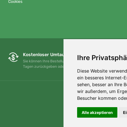
Cookies
Kostenloser Umtausch und Rückgabe
Ihre Privatsphä
Sie können Ihre Bestellung jederzeit innerhalb von 90
Tagen zurückgeben oder umtauschen.
Diese Website verwend
ein besseres Internet-
sehen, besser an Ihre 
wir außerdem, um Erge
Besucher kommen oder 
Alle akzeptieren
E