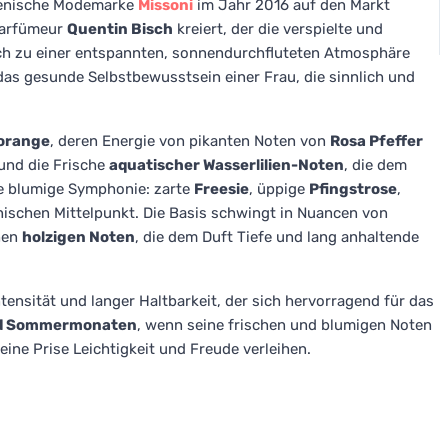
lienische Modemarke
Missoni
im Jahr 2016 auf den Markt
Parfümeur
Quentin Bisch
kreiert, der die verspielte und
och zu einer entspannten, sonnendurchfluteten Atmosphäre
 das gesunde Selbstbewusstsein einer Frau, die sinnlich und
orange
, deren Energie von pikanten Noten von
Rosa Pfeffer
und die Frische
aquatischer Wasserlilien-Noten
, die dem
ine blumige Symphonie: zarte
Freesie
, üppige
Pfingstrose
,
ischen Mittelpunkt. Die Basis schwingt in Nuancen von
hen
holzigen Noten
, die dem Duft Tiefe und lang anhaltende
ntensität und langer Haltbarkeit, der sich hervorragend für das
nd Sommermonaten
, wenn seine frischen und blumigen Noten
ne Prise Leichtigkeit und Freude verleihen.