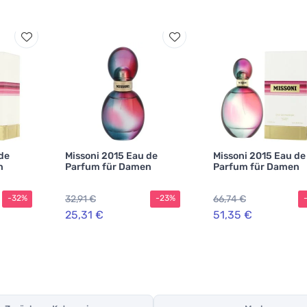
de
Missoni 2015 Eau de
Missoni 2015 Eau de
n
Parfum für Damen
Parfum für Damen
32,91 €
66,74 €
-32%
-23%
25,31 €
51,35 €