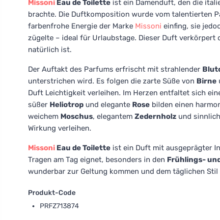
Missoni
Eau de Toilette
ist ein Damenduft, den die ita
brachte. Die Duftkomposition wurde vom talentierten 
farbenfrohe Energie der Marke
Missoni
einfing, sie jed
zügelte – ideal für Urlaubstage. Dieser Duft verkörpert
natürlich ist.
Der Auftakt des Parfums erfrischt mit strahlender
Blut
unterstrichen wird. Es folgen die zarte Süße von
Birne
Duft Leichtigkeit verleihen. Im Herzen entfaltet sich e
süßer
Heliotrop
und elegante
Rose
bilden einen harmon
weichem
Moschus
, elegantem
Zedernholz
und sinnlic
Wirkung verleihen.
Missoni
Eau de Toilette
ist ein Duft mit ausgeprägter I
Tragen am Tag eignet, besonders in den
Frühlings- u
wunderbar zur Geltung kommen und dem täglichen Stil ei
Produkt-Code
PRFZ713874