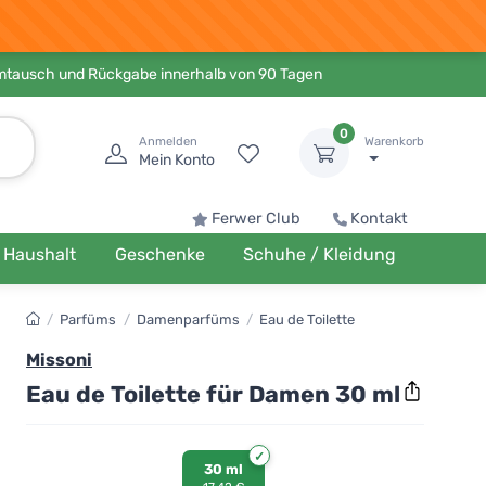
Umtausch und Rückgabe innerhalb von 90 Tagen
0
Anmelden
Warenkorb
Mein Konto
Ferwer Club
Kontakt
Haushalt
Geschenke
Schuhe / Kleidung
/
Parfüms
/
Damenparfüms
/
Eau de Toilette
Missoni
Eau de Toilette für Damen 30 ml
30 ml