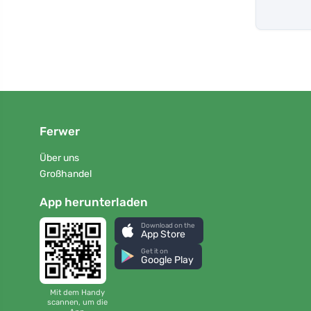
Ferwer
Über uns
Großhandel
App herunterladen
Download on the
App Store
Get it on
Google Play
Mit dem Handy
scannen, um die