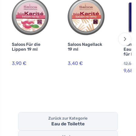
Saloos Für die
Saloos Nagellack
Monta
Lippen 19 ml
19 ml
Eau de
für D
3,90 €
3,40 €
12,58 
9,68 
Zurück zur Kategorie
Eau de Toilette