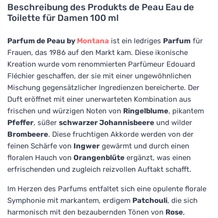
Beschreibung des Produkts
de Peau Eau de
Toilette für Damen 100 ml
Parfum de Peau by
Montana
ist ein ledriges
Parfum
für
Frauen, das 1986 auf den Markt kam. Diese ikonische
Kreation wurde vom renommierten Parfümeur Edouard
Fléchier geschaffen, der sie mit einer ungewöhnlichen
Mischung gegensätzlicher Ingredienzen bereicherte. Der
Duft eröffnet mit einer unerwarteten Kombination aus
frischen und würzigen Noten von
Ringelblume
, pikantem
Pfeffer
, süßer
schwarzer Johannisbeere
und wilder
Brombeere
. Diese fruchtigen Akkorde werden von der
feinen Schärfe von
Ingwer
gewärmt und durch einen
floralen Hauch von
Orangenblüte
ergänzt, was einen
erfrischenden und zugleich reizvollen Auftakt schafft.
Im Herzen des Parfums entfaltet sich eine opulente florale
Symphonie mit markantem, erdigem
Patchouli
, die sich
harmonisch mit den bezaubernden Tönen von
Rose
,