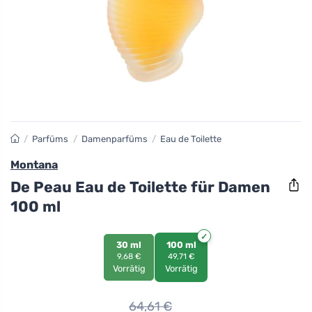
/
Parfüms
/
Damenparfüms
/
Eau de Toilette
Montana
De Peau Eau de Toilette für Damen
100 ml
30 ml
100 ml
9,68 €
49,71 €
Vorrätig
Vorrätig
64,61
€