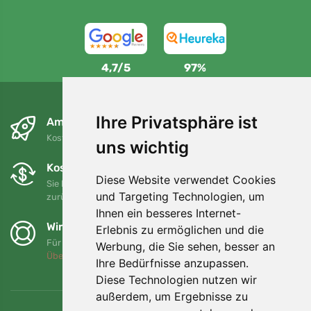
4,7/5
97%
Ihre Privatsphäre ist
Am nächsten Tag und kostenlos
Kostenloser Versand für Bestellungen über 80 EUR
uns wichtig
Kostenloser Umtausch und Rückgabe
Diese Website verwendet Cookies
Sie können Ihre Bestellung jederzeit innerhalb von 90 Tagen
und Targeting Technologien, um
zurückgeben oder umtauschen.
Ihnen ein besseres Internet-
Wir unterstützen Trees.org
Erlebnis zu ermöglichen und die
Für jede Bestellung pflanzen wir einen Baum! Mehr lesen
Werbung, die Sie sehen, besser an
Über uns
.
Ihre Bedürfnisse anzupassen.
Diese Technologien nutzen wir
außerdem, um Ergebnisse zu