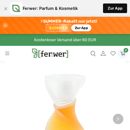
×
Ferwer: Parfum & Kosmetik
Zur App
⚡
SUMMER-Rabatt nur jetzt!
×
SUMMER
Zur App
Kostenloser Versand über 80 EUR
0
›