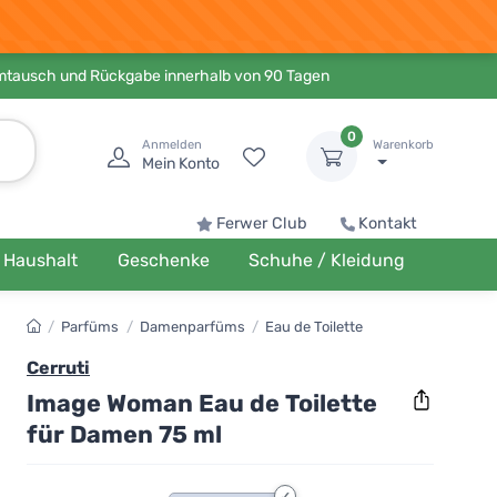
Umtausch und Rückgabe innerhalb von 90 Tagen
0
Anmelden
Warenkorb
Mein Konto
Ferwer Club
Kontakt
Haushalt
Geschenke
Schuhe / Kleidung
/
Parfüms
/
Damenparfüms
/
Eau de Toilette
Cerruti
Image Woman Eau de Toilette
für Damen 75 ml