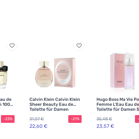
au de
Calvin Klein Calvin Klein
Hugo Boss Ma Vie P
n 100
Sheer Beauty Eau de
Femme L'Eau Eau d
Toilette für Damen
Toilette für Damen 
31,07 €
35,48 €
-23%
-27%
22,60 €
23,57 €