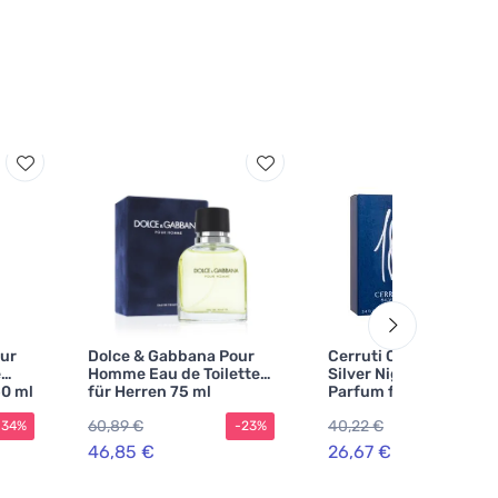
our
Dolce & Gabbana Pour
Cerruti Cerruti 1881
e
Homme Eau de Toilette
Silver Night Eau de
50 ml
für Herren 75 ml
Parfum für Herren
60,89 €
40,22 €
-34%
-23%
-3
46,85 €
26,67 €