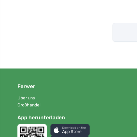
Ferwer
Über uns
Großhandel
App herunterladen
Download on the
App Store