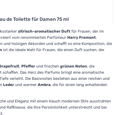
u de Toilette für Damen 75 ml
cksstarker
zitrisch-aromatischer Duft
für Frauen, der im
 kreiert vom renommierten Parfümeur
Harry Fremont
,
en und holzigen Akkorden und schafft so eine Komposition, die
n
ist die ideale Wahl für Frauen, die einen Duft suchen, der
Grapefruit
,
Pfeffer
und frischen
grünen Noten
, die
 schaffen. Das Herz des Parfums bringt eine aromatische
Tiefe verleiht. Die Basisnoten bestehen aus einer reichen und
em
Leder
und warmer
Ambra
, die für einen lang anhaltenden
rische und Eleganz mit einem Hauch modernen Stils ausstrahlen
und Raffinesse, die Ihre Persönlichkeit unterstreicht und bei
t.