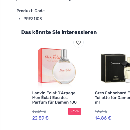
Produkt-Code
PRFZ1103
Das könnte Sie interessieren
Lanvin Éclat D'Arpege
Gres Cabochard E
Mon Éclat Eau de
Toilette für Dame
Parfum für Damen 100
ml
ml
33,59 €
19,31 €
-32%
22,89 €
14,86 €