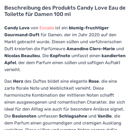
Beschreibung des Produkts
Candy Love Eau de
Toilette für Damen 100 ml
Candy Love
von
Escada
ist ein
blumig-fruchtiger
Gourmand-Duft
für Damen, der im Jahr 2020 auf den
Markt gebracht wurde. Diesen süßen und verführerischen
Duft kreierten die Parfümeure
Amandine Clerc-Marie
und
Nicolas Beaulieu
. Die
Kopfnote
umfasst einen
kandierten
Apfel
, der dem Parfum einen süßen und saftigen Auftakt
verleiht.
Das
Herz
des Duftes bildet eine elegante
Rose
, die eine
zarte florale Note und Weiblichkeit verleiht. Diese
harmonische Kombination der mittleren Noten schafft
einen ausgewogenen und romantischen Charakter, der sich
ideal für den Alltag wie auch für besondere Anlässe eignet.
Die
Basisnoten
umfassen
Schlagsahne
und
Vanille
, die
dem Parfum einen gourmandigen und cremigen Ausklang
verleihen. Diese süßen und warmen Noten sorgen dafür,