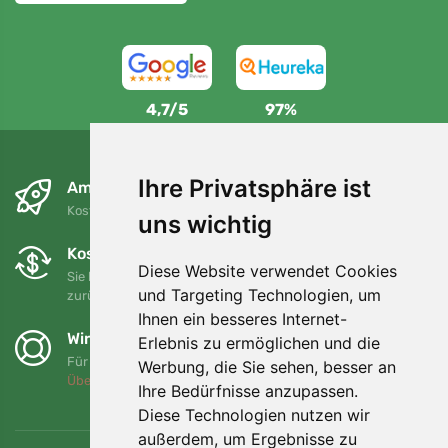
4,7/5
97%
Ihre Privatsphäre ist
Am nächsten Tag und kostenlos
Kostenloser Versand für Bestellungen über 80 EUR
uns wichtig
Kostenloser Umtausch und Rückgabe
Diese Website verwendet Cookies
Sie können Ihre Bestellung jederzeit innerhalb von 90 Tagen
und Targeting Technologien, um
zurückgeben oder umtauschen.
Ihnen ein besseres Internet-
Wir unterstützen Trees.org
Erlebnis zu ermöglichen und die
Für jede Bestellung pflanzen wir einen Baum! Mehr lesen
Werbung, die Sie sehen, besser an
Über uns
.
Ihre Bedürfnisse anzupassen.
Diese Technologien nutzen wir
außerdem, um Ergebnisse zu