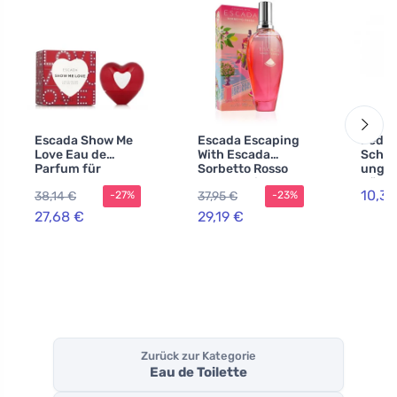
Escada Show Me
Escada Escaping
Peda
Love Eau de
With Escada
Schuh
Parfum für
Sorbetto Rosso
ung m
Damen
Eau de Toilette
Nährs
10,37
38,14 €
37,95 €
-27%
-23%
für Damen 100 ml
ml
27,68 €
29,19 €
Zurück zur Kategorie
Eau de Toilette