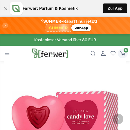
×
Ferwer: Parfum & Kosmetik
Zur App
⚡
SUMMER-Rabatt nur jetzt!
×
SUMMER
Zur App
Kostenloser Versand über 80 EUR
0
›