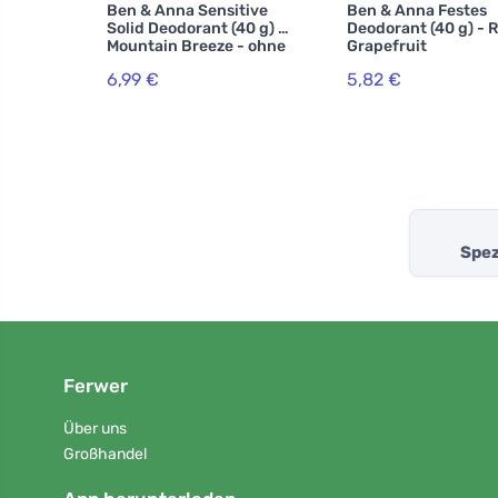
Ben & Anna Sensitive
Ben & Anna Festes
Solid Deodorant (40 g) -
Deodorant (40 g) - 
Mountain Breeze - ohne
Grapefruit
Backpulver
6,99 €
5,82 €
Spez
Ferwer
Über uns
Großhandel