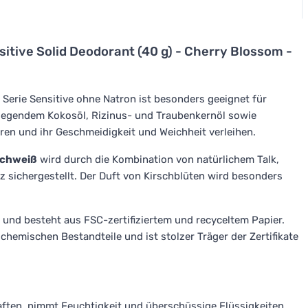
itive Solid Deodorant (40 g) - Cherry Blossom -
Serie Sensitive ohne Natron ist besonders geeignet für
legendem Kokosöl, Rizinus- und Traubenkernöl sowie
eren und ihr Geschmeidigkeit und Weichheit verleihen.
Schweiß
wird durch die Kombination von natürlichem Talk,
 sichergestellt. Der Duft von Kirschblüten wird besonders
 und besteht aus FSC-zertifiziertem und recyceltem Papier.
hemischen Bestandteile und ist stolzer Träger der Zertifikate
ten, nimmt Feuchtigkeit und überschüssige Flüssigkeiten