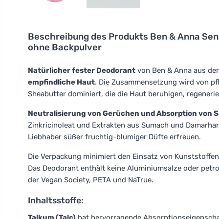
Beschreibung des Produkts
Ben & Anna Sens
ohne Backpulver
Natürlicher fester Deodorant
von Ben & Anna aus der 
empfindliche Haut
. Die Zusammensetzung wird von pf
Sheabutter dominiert, die die Haut beruhigen, regeneri
Neutralisierung von Gerüchen und Absorption von 
Zinkricinoleat und Extrakten aus Sumach und Damarharz
Liebhaber süßer fruchtig-blumiger Düfte erfreuen.
Die Verpackung minimiert den Einsatz von Kunststoffen
Das Deodorant enthält keine Aluminiumsalze oder petroc
der Vegan Society, PETA und NaTrue.
Inhaltsstoffe:
Talkum (Talc)
hat hervorragende Absorptionseigenschaf