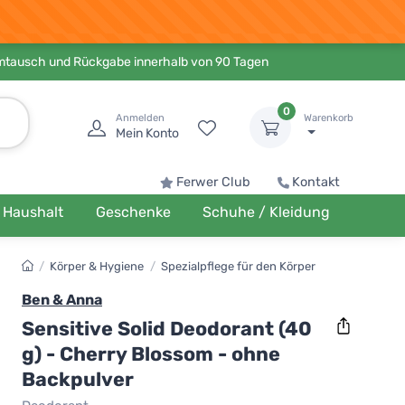
Umtausch und Rückgabe innerhalb von 90 Tagen
0
Anmelden
Warenkorb
Mein Konto
Ferwer Club
Kontakt
Haushalt
Geschenke
Schuhe / Kleidung
/
Körper & Hygiene
/
Spezialpflege für den Körper
Ben & Anna
Sensitive Solid Deodorant (40
g) - Cherry Blossom - ohne
Backpulver