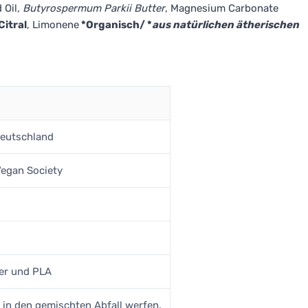
 Oil
, Butyrospermum Parkii Butter
, Magnesium Carbonate
 Citral
, Limonene
*Organisch/ *
aus natürlichen ätherischen
Deutschland
Vegan Society
ier und PLA
 in den gemischten Abfall werfen.