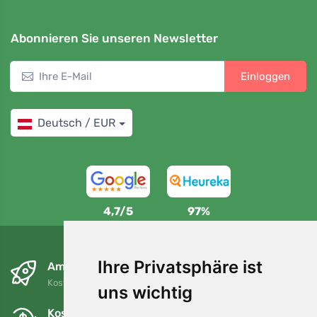
Abonnieren Sie unseren Newsletter
Einloggen
Deutsch / EUR
4,7/5
97%
Ihre Privatsphäre ist
Am nächsten Tag und kostenlos
Kostenloser Versand für Bestellungen über 80 EUR
uns wichtig
Kostenloser Umtausch und Rückgabe