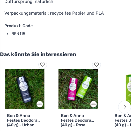
Duftursprung: natürlich
Verpackungsmaterial: recyceltes Papier und PLA
Produkt-Code
BEN115
Das könnte Sie interessieren
Ben & Anna
Ben & Anna
Ben & A
Festes Deodorant
Festes Deodorant
Festes 
(40 g) - Urban
(40 g) - Rosa
(40 g) -
Black
Grapefruit
Limette