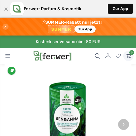
×
Ferwer: Parfum & Kosmetik
Zur App
⚡
SUMMER-Rabatt nur jetzt!
×
SUMMER
Zur App
Kostenloser Versand über 80 EUR
0
›