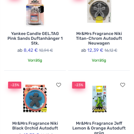
Yankee Candle GEL.TAG
Mr&Mrs Fragrance Niki
Pink Sands Duftanhänger 1
Titan-Chrom Autoduft
Stk.
Neuwagen
ab
8,42 €
ab
12,39 €
10,94 €
16,12 €
Vorrätig
Vorrätig
-23%
-23%
Mr&Mrs Fragrance Niki
Mr&Mrs Fragrance Jeff
Black Orchid Autoduft
Lemon & Orange Autoduft
grün