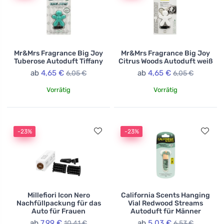
Mr&Mrs Fragrance Big Joy
Mr&Mrs Fragrance Big Joy
Tuberose Autoduft Tiffany
Citrus Woods Autoduft weiß
ab
4,65 €
ab
4,65 €
6,05 €
6,05 €
Vorrätig
Vorrätig
-23%
-23%
Millefiori Icon Nero
California Scents Hanging
Nachfüllpackung für das
Vial Redwood Streams
Auto für Frauen
Autoduft für Männer
ab
7,99 €
ab
5,03 €
10,41 €
6,53 €