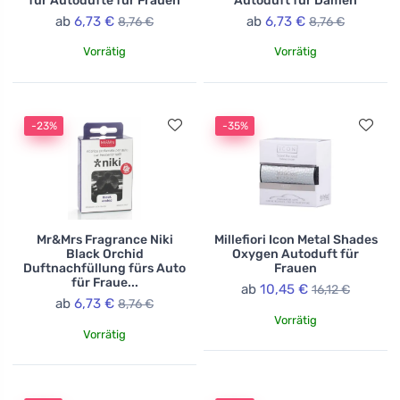
für Autodüfte für Frauen
Autoduft für Damen
ab
6,73 €
ab
6,73 €
8,76 €
8,76 €
Vorrätig
Vorrätig
-23%
-35%
Mr&Mrs Fragrance Niki
Millefiori Icon Metal Shades
Black Orchid
Oxygen Autoduft für
Duftnachfüllung fürs Auto
Frauen
für Fraue...
ab
10,45 €
16,12 €
ab
6,73 €
8,76 €
Vorrätig
Vorrätig