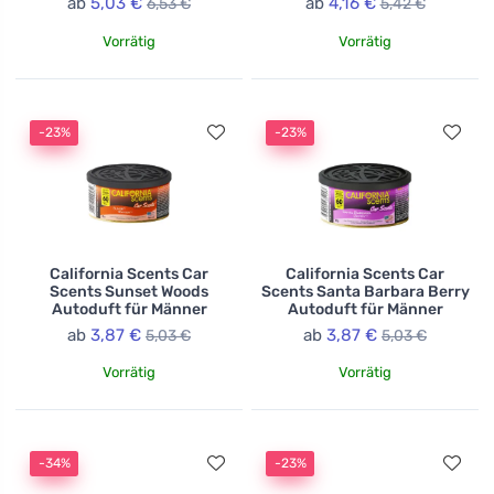
ab
5,03 €
ab
4,16 €
6,53 €
5,42 €
Vorrätig
Vorrätig
-23%
-23%
California Scents Car
California Scents Car
Scents Sunset Woods
Scents Santa Barbara Berry
Autoduft für Männer
Autoduft für Männer
ab
3,87 €
ab
3,87 €
5,03 €
5,03 €
Vorrätig
Vorrätig
-34%
-23%