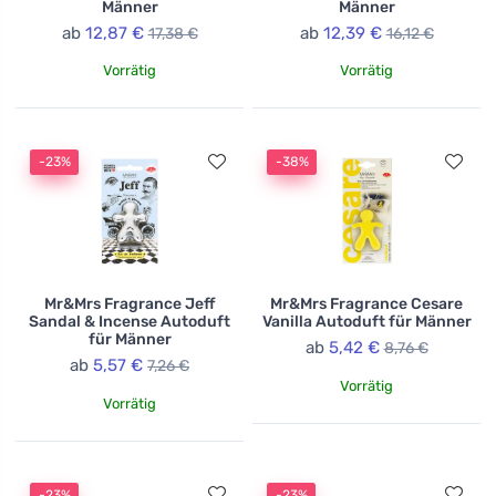
Männer
Männer
ab
12,87 €
ab
12,39 €
17,38 €
16,12 €
Vorrätig
Vorrätig
-23%
-38%
Mr&Mrs Fragrance Jeff
Mr&Mrs Fragrance Cesare
Sandal & Incense Autoduft
Vanilla Autoduft für Männer
für Männer
ab
5,42 €
8,76 €
ab
5,57 €
7,26 €
Vorrätig
Vorrätig
-23%
-23%