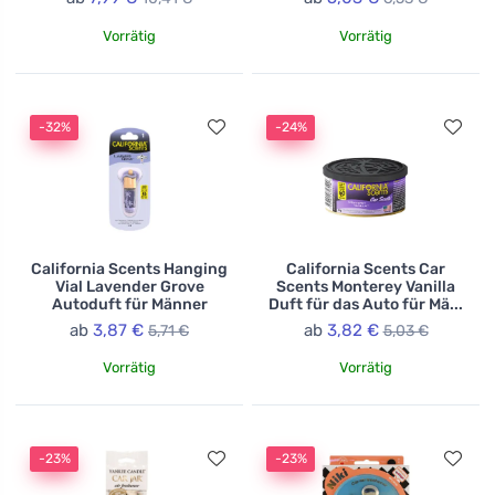
Vorrätig
Vorrätig
-32%
-24%
California Scents Hanging
California Scents Car
Vial Lavender Grove
Scents Monterey Vanilla
Autoduft für Männer
Duft für das Auto für Mä...
ab
3,87 €
ab
3,82 €
5,71 €
5,03 €
Vorrätig
Vorrätig
-23%
-23%