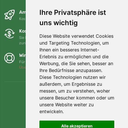
Ihre Privatsphäre ist
Am nächsten Tag und kostenlos
Kostenloser Versand für Bestellungen über 80 EUR
uns wichtig
Kostenloser Umtausch und Rückgabe
Diese Website verwendet Cookies
Sie können Ihre Bestellung jederzeit innerhalb von 90 Tagen
und Targeting Technologien, um
zurückgeben oder umtauschen.
Ihnen ein besseres Internet-
Wir unterstützen Trees.org
Erlebnis zu ermöglichen und die
Für jede Bestellung pflanzen wir einen Baum! Mehr lesen
Werbung, die Sie sehen, besser an
Über uns
.
Ihre Bedürfnisse anzupassen.
Diese Technologien nutzen wir
außerdem, um Ergebnisse zu
messen, um zu verstehen, woher
unsere Besucher kommen oder um
unsere Website weiter zu
entwickeln.
Alle akzeptieren