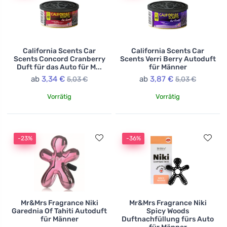
California Scents Car
California Scents Car
Scents Concord Cranberry
Scents Verri Berry Autoduft
Duft für das Auto für M...
für Männer
ab
3,34 €
ab
3,87 €
5,03 €
5,03 €
Vorrätig
Vorrätig
-23%
-36%
Mr&Mrs Fragrance Niki
Mr&Mrs Fragrance Niki
Garednia Of Tahiti Autoduft
Spicy Woods
für Männer
Duftnachfüllung fürs Auto