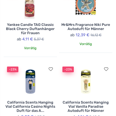
Yankee Candle TAG Classic
Mr&Mrs Fragrance Niki Pure
Black Cherry Duftanhänger
Autoduft für Männer
für Frauen
ab
12,39 €
16,12 €
ab
4,11 €
5,37 €
Vorrätig
Vorrätig
-23%
-23%
California Scents Hanging
California Scents Hanging
Vial California Casino Nights
Vial Vanilla Paradise
Duft für das A...
Autoduft für Männer