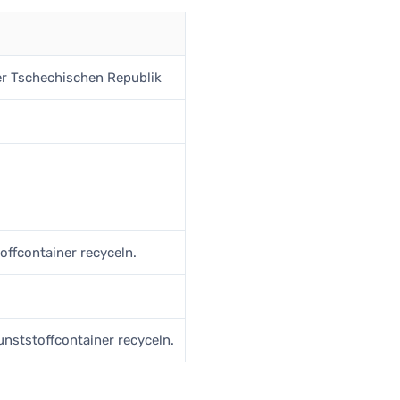
der Tschechischen Republik
offcontainer recyceln.
unststoffcontainer recyceln.