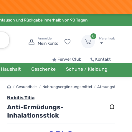
Umtausch und Rückgabe innerhalb von 90 Tagen
0
Anmelden
Warenkorb
Mein Konto
Ferwer Club
Kontakt
Haushalt
Geschenke
Schuhe / Kleidung
/
Gesundheit
/
Nahrungsergänzungsmittel
/
Atmungstrakt
Nobilis Tilia
Anti-Ermüdungs-
Inhalationsstick