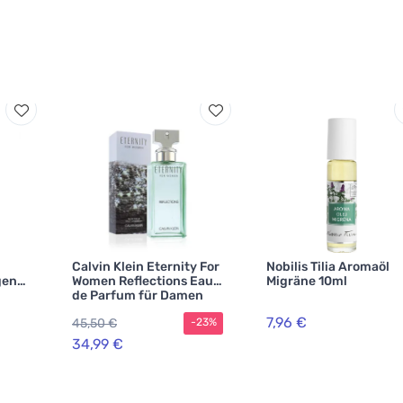
Calvin Klein Eternity For
Nobilis Tilia Aromaöl
gen
Women Reflections Eau
Migräne 10ml
de Parfum für Damen
100 ml
7,96 €
45,50 €
-23%
34,99 €