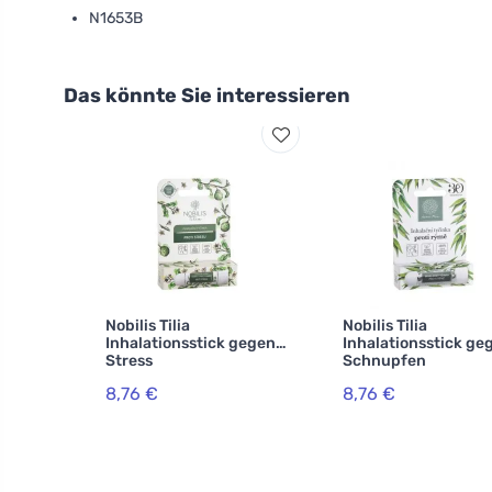
N1653B
Das könnte Sie interessieren
Nobilis Tilia
Nobilis Tilia
Inhalationsstick gegen
Inhalationsstick ge
Stress
Schnupfen
8,76 €
8,76 €