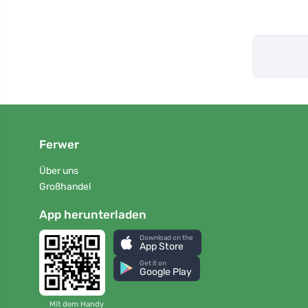
Ferwer
Über uns
Großhandel
App herunterladen
Download on the
App Store
Get it on
Google Play
Mit dem Handy