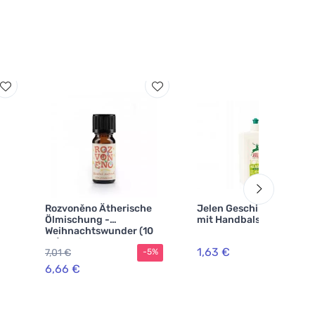
Rozvoněno Ätherische
Jelen Geschirrspülfarn
Ölmischung -
mit Handbalsam
Weihnachtswunder (10
ml) - mit
1,63 €
7,01 €
-5%
Lebkuchengewürzen
6,66 €