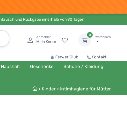
Umtausch und Rückgabe innerhalb von 90 Tagen
0
Anmelden
Warenkorb
Mein Konto
Ferwer Club
Kontakt
Haushalt
Geschenke
Schuhe / Kleidung
>
Kinder
>
Intimhygiene für Mütter