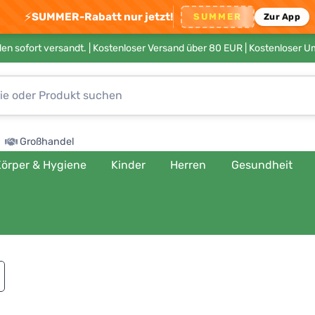
⚡
SUMMER-Rabatt nur jetzt!
SUMMER
Zur App
en sofort versandt. |
Kostenloser Versand über 80 EUR
| Kostenloser 
Großhandel
örper & Hygiene
Kinder
Herren
Gesundheit