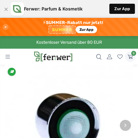
×
Ferwer: Parfum & Kosmetik
Zur App
⚡
SUMMER-Rabatt nur jetzt!
×
SUMMER
Zur App
Kostenloser Versand über 80 EUR
0
›