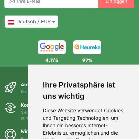
Einloggen
Deutsch / EUR
4,7/5
97%
Ihre Privatsphäre ist
Am nächsten Tag und kostenlos
Kostenloser Versand für Bestellungen über 80 EUR
uns wichtig
Kostenloser Umtausch und Rückgabe
Diese Website verwendet Cookies
Sie können Ihre Bestellung jederzeit innerhalb von 90 Tagen
und Targeting Technologien, um
zurückgeben oder umtauschen.
Ihnen ein besseres Internet-
Wir unterstützen Trees.org
Erlebnis zu ermöglichen und die
Für jede Bestellung pflanzen wir einen Baum! Mehr lesen