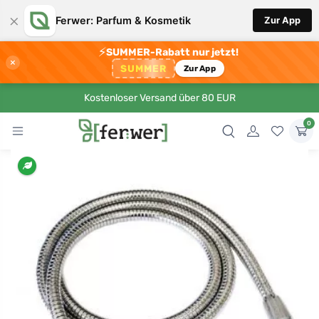
×
Ferwer: Parfum & Kosmetik
Zur App
⚡
SUMMER-Rabatt nur jetzt!
×
SUMMER
Zur App
Kostenloser Versand über 80 EUR
0