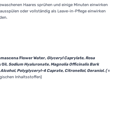
gewaschenen Haares sprühen und einige Minuten einwirken
ausspülen oder vollständig als Leave-in-Pflege einwirken
den.
Damascena Flower Water
, Glyceryl Caprylate, Rosa
 Oil
, Sodium Hyaluronate, Magnolia Officinalis Bark
lcohol, Polyglyceryl-4 Caprate, Citronellol, Geraniol. (
=
ogischen Inhaltsstoffen)