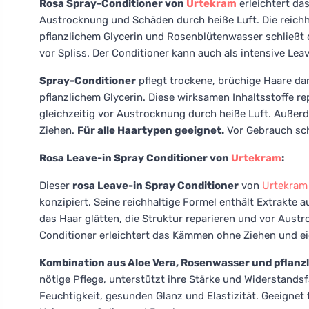
Rosa Spray-Conditioner von
Urtekram
erleichtert da
Austrocknung und Schäden durch heiße Luft. Die reich
pflanzlichem Glycerin und Rosenblütenwasser schließt di
vor Spliss. Der Conditioner kann auch als intensive Le
Spray-Conditioner
pflegt trockene, brüchige Haare d
pflanzlichem Glycerin. Diese wirksamen Inhaltsstoffe re
gleichzeitig vor Austrocknung durch heiße Luft. Außer
Ziehen.
Für alle Haartypen geeignet.
Vor Gebrauch sch
Rosa Leave-in Spray Conditioner von
Urtekram
:
Dieser
rosa Leave-in Spray Conditioner
von
Urtekram
konzipiert. Seine reichhaltige Formel enthält Extrakte 
das Haar glätten, die Struktur reparieren und vor Aus
Conditioner erleichtert das Kämmen ohne Ziehen und eig
Kombination aus Aloe Vera, Rosenwasser und pflanz
nötige Pflege, unterstützt ihre Stärke und Widerstands
Feuchtigkeit, gesunden Glanz und Elastizität. Geeignet 