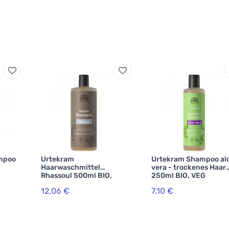
mpoo
Urtekram
Urtekram Shampoo al
Haarwaschmittel
vera - trockenes Haar
Rhassoul 500ml BIO,
250ml BIO, VEG
VEG
12,06 €
7,10 €