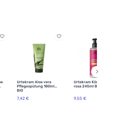
oe
Urtekram Aloe vera
Urtekram Körpermilch
Pflegespülung 180ml
rosa 245ml BIO, VEG
BIO
7,42 €
9,55 €