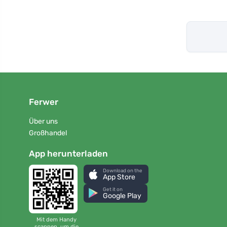
Ferwer
Über uns
Großhandel
App herunterladen
Download on the
App Store
Get it on
Google Play
Mit dem Handy
scannen, um die