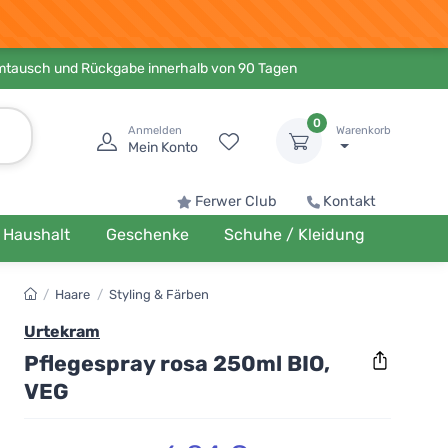
Umtausch und Rückgabe innerhalb von 90 Tagen
0
Anmelden
Warenkorb
Mein Konto
Ferwer Club
Kontakt
Haushalt
Geschenke
Schuhe / Kleidung
/
Haare
/
Styling & Färben
Urtekram
Pflegespray rosa 250ml BIO,
VEG