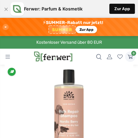
×
Ferwer: Parfum & Kosmetik
Zur App
⚡
SUMMER-Rabatt nur jetzt!
×
SUMMER
Zur App
Kostenloser Versand über 80 EUR
0