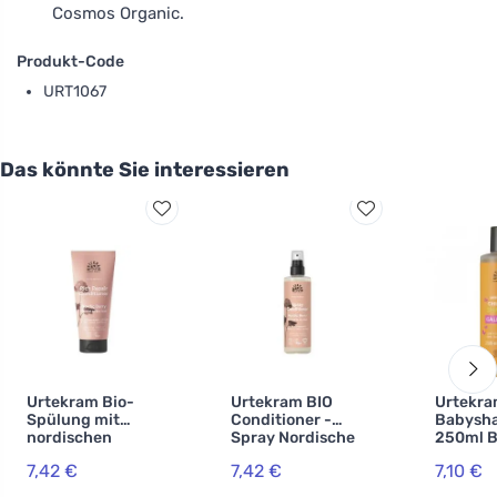
Cosmos Organic.
Produkt-Code
URT1067
Das könnte Sie interessieren
Urtekram Bio-
Urtekram BIO
Urtekr
Spülung mit
Conditioner -
Babysh
nordischen
Spray Nordische
250ml B
Beeren 180 ml
Beeren 250 ml
7,42 €
7,42 €
7,10 €