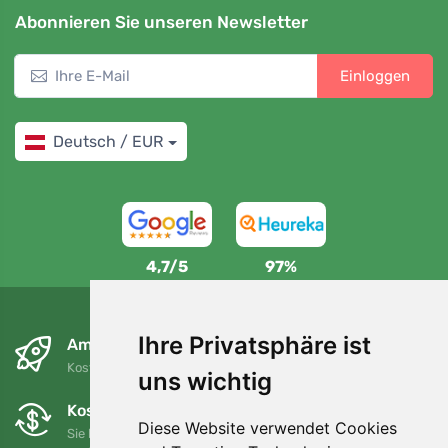
Abonnieren Sie unseren Newsletter
Einloggen
Deutsch / EUR
4,7/5
97%
Ihre Privatsphäre ist
Am nächsten Tag und kostenlos
Kostenloser Versand für Bestellungen über 80 EUR
uns wichtig
Kostenloser Umtausch und Rückgabe
Diese Website verwendet Cookies
Sie können Ihre Bestellung jederzeit innerhalb von 90 Tagen