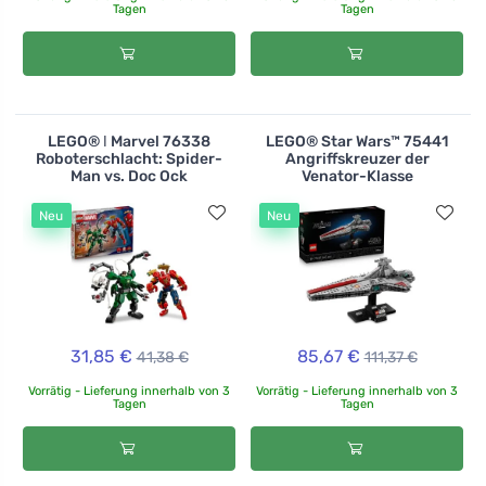
Tagen
Tagen
LEGO® ǀ Marvel 76338
LEGO® Star Wars™ 75441
Roboterschlacht: Spider-
Angriffskreuzer der
Man vs. Doc Ock
Venator-Klasse
Neu
Neu
31,85 €
85,67 €
41,38 €
111,37 €
Vorrätig - Lieferung innerhalb von 3
Vorrätig - Lieferung innerhalb von 3
Tagen
Tagen