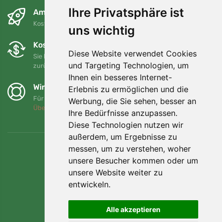
Ihre Privatsphäre ist
Am nächsten Tag und kostenlos
Kostenloser Versand für Bestellungen über 80 EUR
uns wichtig
Kostenloser Umtausch und Rückgabe
Diese Website verwendet Cookies
Sie können Ihre Bestellung jederzeit innerhalb von 90 Tagen
und Targeting Technologien, um
zurückgeben oder umtauschen.
Ihnen ein besseres Internet-
Wir unterstützen Trees.org
Erlebnis zu ermöglichen und die
Für jede Bestellung pflanzen wir einen Baum! Mehr lesen
Werbung, die Sie sehen, besser an
Über uns
.
Ihre Bedürfnisse anzupassen.
Diese Technologien nutzen wir
außerdem, um Ergebnisse zu
messen, um zu verstehen, woher
unsere Besucher kommen oder um
unsere Website weiter zu
entwickeln.
Alle akzeptieren