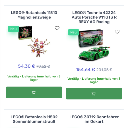
LEGO® Botanicals 11510
LEGO® Technic 42224
Magnolienzweige
Auto Porsche 911 GT3 R
REXY AO Racing
Neu
Neu
54,30 €
70,62 €
154,64 €
201,05 €
Vorrätig - Lieferung innerhalb von 3
Vorrätig - Lieferung innerhalb von 3
Tagen
Tagen
LEGO® Botanicals 11502
LEGO® 30719 Rennfahrer
Sonnenblumenstrauß
im Gokart