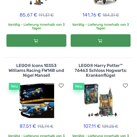
85,67 €
141,76 €
111,37 €
184,31 €
Vorrätig - Lieferung innerhalb von 3
Vorrätig - Lieferung innerhalb von 3
Tagen
Tagen
LEGO® Icons 10353
LEGO® Harry Potter™
Williams Racing FW14B und
76463 Schloss Hogwarts:
Nigel Mansell
Krankenflügel
Neu
Neu
87,51 €
107,11 €
113,74 €
139,25 €
Vorrätig - Lieferung innerhalb von 3
Vorrätig - Lieferung innerhalb von 3