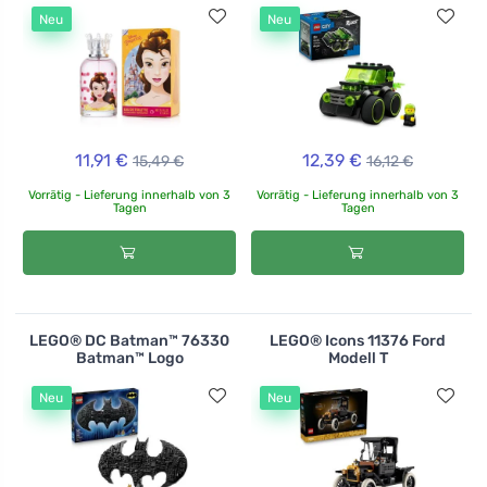
Neu
Neu
11,91 €
12,39 €
15,49 €
16,12 €
Vorrätig - Lieferung innerhalb von 3
Vorrätig - Lieferung innerhalb von 3
Tagen
Tagen
LEGO® DC Batman™ 76330
LEGO® Icons 11376 Ford
Batman™ Logo
Modell T
Neu
Neu