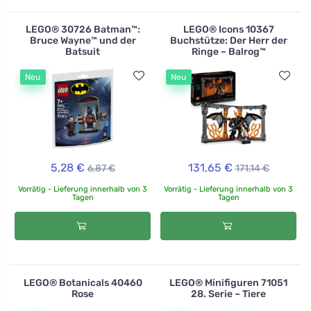
LEGO® 30726 Batman™:
LEGO® Icons 10367
Bruce Wayne™ und der
Buchstütze: Der Herr der
Batsuit
Ringe – Balrog™
Neu
Neu
5,28 €
131,65 €
6,87 €
171,14 €
Vorrätig - Lieferung innerhalb von 3
Vorrätig - Lieferung innerhalb von 3
Tagen
Tagen
LEGO® Botanicals 40460
LEGO® Minifiguren 71051
Rose
28. Serie – Tiere