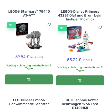
LEGO® Star Wars™ 75440
LEGO® Disney Princess
AT-AT™
43287 Olaf und Bruni beim
lustigen Picknick
Neu
Neu
69,84 €
90,80 €
55,32 €
71,92 €
Vorrätig - Lieferung innerhalb von 3
Vorrätig - Lieferung innerhalb von 3
Tagen
Tagen
LEGO® Ideas 21366
LEGO® Technic 42223
Schwimmende Seeotter
Rennwagen 1966 Ford
GT40 MKII