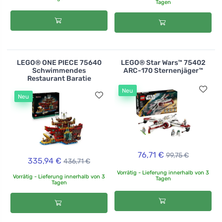
Tagen
LEGO® ONE PIECE 75640
LEGO® Star Wars™ 75402
Schwimmendes
ARC-170 Sternenjäger™
Restaurant Baratie
Neu
Neu
76,71 €
99,75 €
335,94 €
436,71 €
Vorrätig - Lieferung innerhalb von 3
Vorrätig - Lieferung innerhalb von 3
Tagen
Tagen