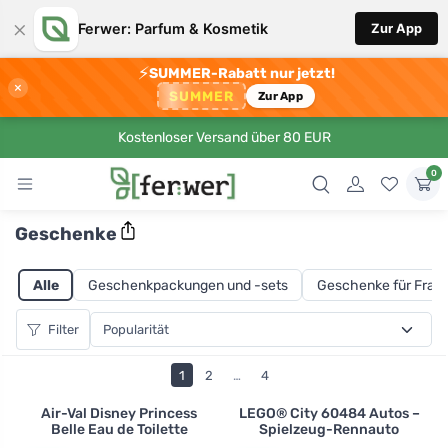
×
Ferwer: Parfum & Kosmetik
Zur App
⚡
SUMMER-Rabatt nur jetzt!
×
SUMMER
Zur App
Kostenloser Versand über 80 EUR
0
Geschenke
Alle
Geschenkpackungen und -sets
Geschenke für Frau
Filter
1
2
…
4
Air-Val Disney Princess
LEGO® City 60484 Autos –
Belle Eau de Toilette
Spielzeug-Rennauto