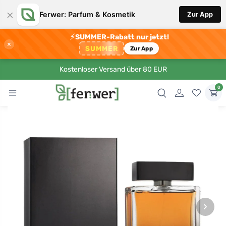
×
Ferwer: Parfum & Kosmetik
Zur App
⚡
SUMMER-Rabatt nur jetzt!
×
SUMMER
Zur App
Kostenloser Versand über 80 EUR
0
›