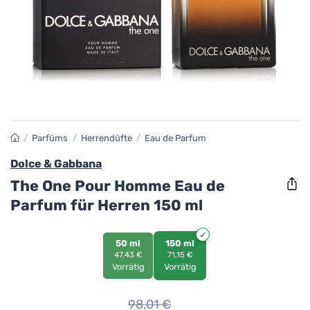
/
Parfüms
/
Herrendüfte
/
Eau de Parfum
Dolce & Gabbana
The One Pour Homme Eau de
Parfum für Herren 150 ml
50 ml
150 ml
47,43 €
71,15 €
Vorrätig
Vorrätig
98,01
€