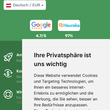
Deutsch / EUR
4,7/5
97%
Ihre Privatsphäre ist
Am nächsten Tag und kostenlos
Kostenloser Versand für Bestellungen über 80 EUR
uns wichtig
Kostenloser Umtausch und Rückgabe
Diese Website verwendet Cookies
Sie können Ihre Bestellung jederzeit innerhalb von 90 Tagen
und Targeting Technologien, um
zurückgeben oder umtauschen.
Ihnen ein besseres Internet-
Wir unterstützen Trees.org
Erlebnis zu ermöglichen und die
Für jede Bestellung pflanzen wir einen Baum! Mehr lesen
Werbung, die Sie sehen, besser an
Über uns
.
Ihre Bedürfnisse anzupassen.