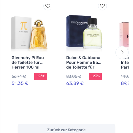
Givenchy Pí Eau
Dolce & Gabbana
Prada
de Toilette für
Pour Homme Eau
Inten
Herren 100 ml
de Toilette für
Parfu
Herren 200 ml
Damen
66,74 €
83,05 €
140,4
-23%
-23%
nachf
Flako
51,35 €
63,89 €
89,3
Zurück zur Kategorie