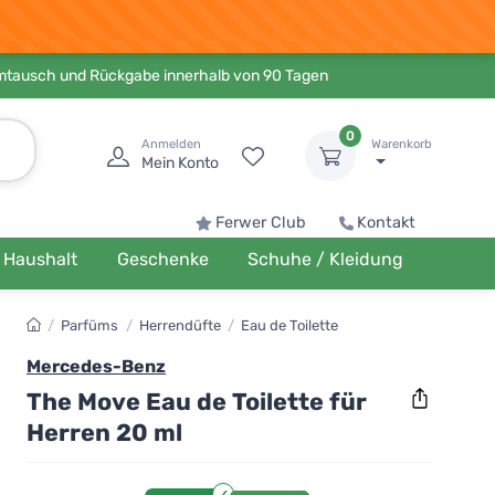
Umtausch und Rückgabe innerhalb von 90 Tagen
0
Anmelden
Warenkorb
Mein Konto
Ferwer Club
Kontakt
Haushalt
Geschenke
Schuhe / Kleidung
/
Parfüms
/
Herrendüfte
/
Eau de Toilette
Mercedes-Benz
The Move Eau de Toilette für
Herren 20 ml