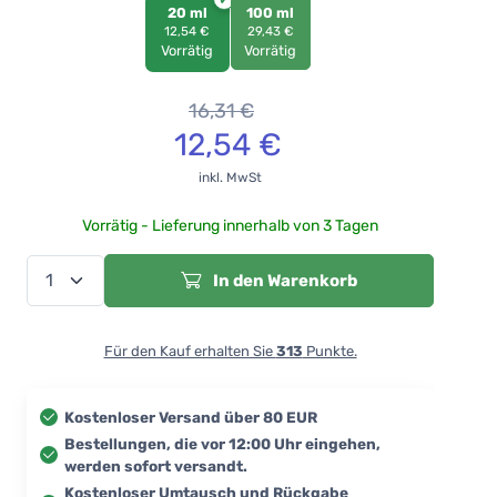
20 ml
100 ml
12,54 €
29,43 €
Vorrätig
Vorrätig
16,31
€
12,54
€
inkl. MwSt
Vorrätig - Lieferung innerhalb von 3 Tagen
In den Warenkorb
Für den Kauf erhalten Sie
313
Punkte.
Kostenloser Versand über 80 EUR
Bestellungen, die vor 12:00 Uhr eingehen,
werden sofort versandt.
Kostenloser Umtausch und Rückgabe