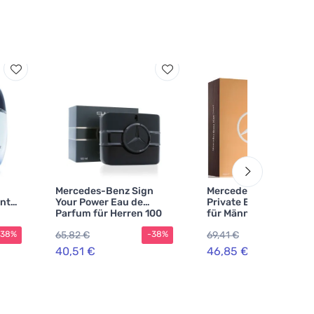
Mercedes-Benz Sign
Mercedes-Benz Man
nt
Your Power Eau de
Private Eau de Parfum
Parfum für Herren 100
für Männer 100 ml
ml
65,82 €
69,41 €
-38%
-38%
-3
40,51 €
46,85 €