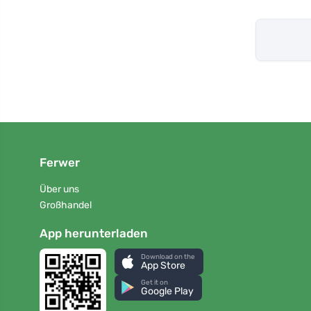
Ferwer
Über uns
Großhandel
App herunterladen
Download on the
App Store
Get it on
Google Play