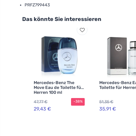
PRFZ799443
Das könnte Sie interessieren
Mercedes-Benz The
Mercedes-Benz E
Move Eau de Toilette für
Toilette für Herre
Herren 100 ml
47,77 €
51,35 €
-38%
29,43 €
35,91 €