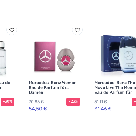
au de
Mercedes-Benz Woman
Mercedes-Benz The
n
Eau de Parfum für
Move Live The Mome
Damen
Eau de Parfum für
Herren 100 ml
70,86 €
51,11 €
-30%
-23%
54,50 €
31,46 €