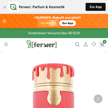
×
Ferwer: Parfum & Kosmetik
Zur App
⚡
SUMMER-Rabatt nur jetzt!
×
SUMMER
Zur App
Kostenloser Versand über 80 EUR
0
›