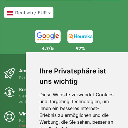
Deutsch / EUR
4,7/5
97%
Ihre Privatsphäre ist
Am nächsten Tag und kostenlos
Kostenloser Versand für Bestellungen über 80 EUR
uns wichtig
Kostenloser Umtausch und Rückgabe
Diese Website verwendet Cookies
Sie können Ihre Bestellung jederzeit innerhalb von 90 Tagen
und Targeting Technologien, um
zurückgeben oder umtauschen.
Ihnen ein besseres Internet-
Wir unterstützen Trees.org
Erlebnis zu ermöglichen und die
Für jede Bestellung pflanzen wir einen Baum! Mehr lesen
Werbung, die Sie sehen, besser an
Über uns
.