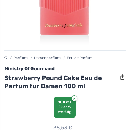
/
Parfüms
/
Damenparfüms
/
Eau de Parfum
Ministry Of Gourmand
Strawberry Pound Cake Eau de
Parfum für Damen 100 ml
100 ml
29,62 €
Vorrätig
38,53
€