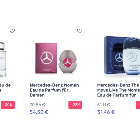
au de
Mercedes-Benz Woman
Mercedes-Benz The
n
Eau de Parfum für
Move Live The Mome
Damen
Eau de Parfum für
Herren 100 ml
70,86 €
51,11 €
-30%
-23%
54,50 €
31,46 €