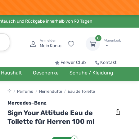
Umtausch und Rückgabe innerhalb von 90 Tagen
0
Anmelden
Warenkorb
Mein Konto
Ferwer Club
Kontakt
Haushalt
Geschenke
Schuhe / Kleidung
/
Parfüms
/
Herrendüfte
/
Eau de Toilette
Mercedes-Benz
Sign Your Attitude Eau de
Toilette für Herren 100 ml