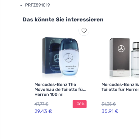
PRFZ891019
Das könnte Sie interessieren
Mercedes-Benz The
Mercedes-Benz E
Move Eau de Toilette für
Toilette für Herre
Herren 100 ml
47,77 €
51,35 €
-38%
29,43 €
35,91 €