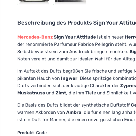
Beschreibung des Produkts
Sign Your Attitu
Mercedes-Benz
Sign Your Attitude
ist ein neuer
Herr
der renommierte Parfümeur Fabrice Pellegrin steht, wurd
Selbstbewusstsein zum Ausdruck bringen möchten.
Si
Noten vereint und damit zur idealen Wahl für den Allta
Im Auftakt des Dufts begrüßen Sie frische und saftige
pikanten Hauch von
Ingwer
. Diese spritzige Kombinati
Dufts verbinden sich der krautige Charakter der
Zypres
Muskatnuss
und
Zimt
, die ihm Tiefe und Sinnlichkeit v
Die Basis des Dufts bildet der synthetische Duftstoff
Ce
warmen Akkorden von
Ambra
, die für einen lang anha
ist ein Duft für Männer, die einen unvergesslichen Eind
Produkt-Code