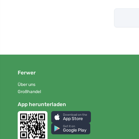
Ferwer
Über uns
Großhandel
App herunterladen
Download on the
App Store
Get it on
Google Play