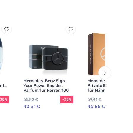
Mercedes-Benz Sign
Mercedes-Benz Man
nt
Your Power Eau de
Private Eau de Parfum
Parfum für Herren 100
für Männer 100 ml
ml
65,82 €
69,41 €
-38%
-38%
-3
40,51 €
46,85 €