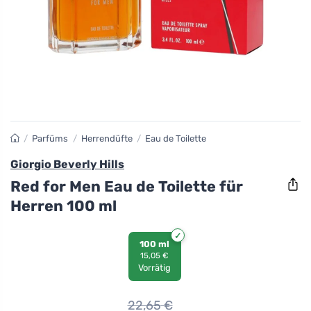
/
Parfüms
/
Herrendüfte
/
Eau de Toilette
Giorgio Beverly Hills
Red for Men Eau de Toilette für
Herren 100 ml
100 ml
15,05 €
Vorrätig
22,65
€