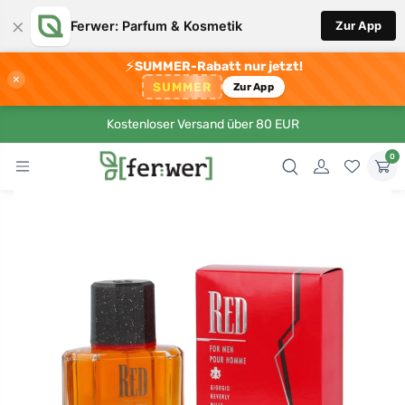
×
Ferwer: Parfum & Kosmetik
Zur App
⚡
SUMMER-Rabatt nur jetzt!
×
SUMMER
Zur App
Kostenloser Versand über 80 EUR
0