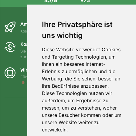
4,7/5
97%
Ihre Privatsphäre ist
Am nächsten Tag und kostenlos
Kostenloser Versand für Bestellungen über 80 EUR
uns wichtig
Kostenloser Umtausch und Rückgabe
Diese Website verwendet Cookies
Sie können Ihre Bestellung jederzeit innerhalb von 90 Tagen
und Targeting Technologien, um
zurückgeben oder umtauschen.
Ihnen ein besseres Internet-
Wir unterstützen Trees.org
Erlebnis zu ermöglichen und die
Für jede Bestellung pflanzen wir einen Baum! Mehr lesen
Werbung, die Sie sehen, besser an
Über uns
.
Ihre Bedürfnisse anzupassen.
Diese Technologien nutzen wir
außerdem, um Ergebnisse zu
messen, um zu verstehen, woher
unsere Besucher kommen oder um
unsere Website weiter zu
entwickeln.