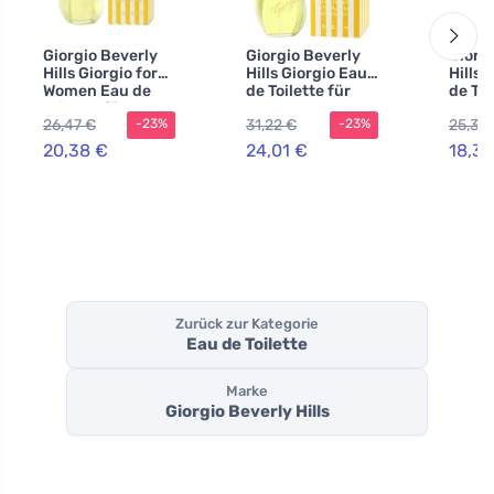
Giorgio Beverly
Giorgio Beverly
Giorg
Hills Giorgio for
Hills Giorgio Eau
Hills 
Women Eau de
de Toilette für
de Toi
Toilette für
Damen 90 ml
Damen
26,47 €
31,22 €
25,31 
-23%
-23%
Damen
20,38 €
24,01 €
18,39
Zurück zur Kategorie
Eau de Toilette
Marke
Giorgio Beverly Hills