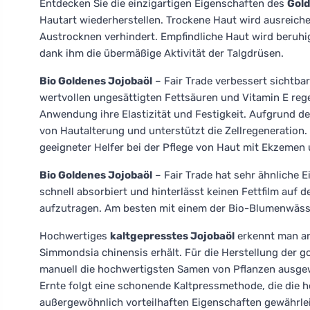
Entdecken Sie die einzigartigen Eigenschaften des
Gold
Hautart wiederherstellen. Trockene Haut wird ausreiche
Austrocknen verhindert. Empfindliche Haut wird beruhi
dank ihm die übermäßige Aktivität der Talgdrüsen.
Bio Goldenes Jojobaöl
– Fair Trade verbessert sichtbar
wertvollen ungesättigten Fettsäuren und Vitamin E regen
Anwendung ihre Elastizität und Festigkeit. Aufgrund de
von Hautalterung und unterstützt die Zellregeneration. 
geeigneter Helfer bei der Pflege von Haut mit Ekzemen 
Bio Goldenes Jojobaöl
– Fair Trade hat sehr ähnliche E
schnell absorbiert und hinterlässt keinen Fettfilm auf 
aufzutragen. Am besten mit einem der Bio-Blumenwäs
Hochwertiges
kaltgepresstes Jojobaöl
erkennt man an
Simmondsia chinensis erhält. Für die Herstellung der 
manuell die hochwertigsten Samen von Pflanzen ausgewä
Ernte folgt eine schonende Kaltpressmethode, die die h
außergewöhnlich vorteilhaften Eigenschaften gewährlei