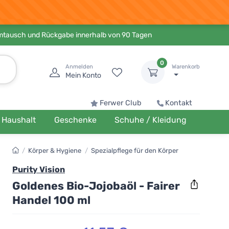
Umtausch und Rückgabe innerhalb von 90 Tagen
0
Anmelden
Warenkorb
Mein Konto
Ferwer Club
Kontakt
Haushalt
Geschenke
Schuhe / Kleidung
/
Körper & Hygiene
/
Spezialpflege für den Körper
Purity Vision
Goldenes Bio-Jojobaöl - Fairer
Handel 100 ml