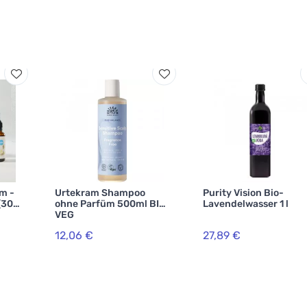
m -
Urtekram Shampoo
Purity Vision Bio-
(30
ohne Parfüm 500ml BIO,
Lavendelwasser 1 l
VEG
12,06 €
27,89 €