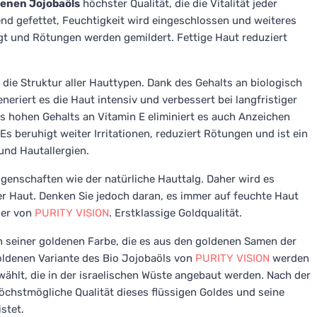
enen Jojobaöls
höchster Qualität, die die Vitalität jeder
nd gefettet, Feuchtigkeit wird eingeschlossen und weiteres
gt und Rötungen werden gemildert. Fettige Haut reduziert
 die Struktur aller Hauttypen. Dank des Gehalts an biologisch
eriert es die Haut intensiv und verbessert bei langfristiger
s hohen Gehalts an Vitamin E eliminiert es auch Anzeichen
Es beruhigt weiter Irritationen, reduziert Rötungen und ist ein
und Hautallergien.
igenschaften wie der natürliche Hauttalg. Daher wird es
der Haut. Denken Sie jedoch daran, es immer auf feuchte Haut
ser von
PURITY VISION
. Erstklassige Goldqualität.
 seiner goldenen Farbe, die es aus den goldenen Samen der
goldenen Variante des Bio Jojobaöls von
PURITY VISION
werden
hlt, die in der israelischen Wüste angebaut werden. Nach der
öchstmögliche Qualität dieses flüssigen Goldes und seine
stet.