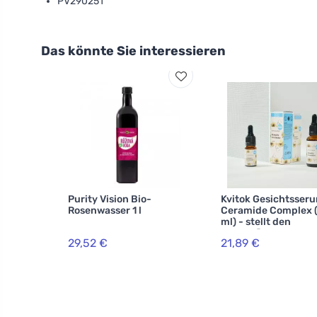
PV290251
Das könnte Sie interessieren
Purity Vision Bio-
Kvitok Gesichtsseru
Rosenwasser 1 l
Ceramide Complex 
ml) - stellt den
Schutzfilm der Haut
29,52 €
21,89 €
wieder her