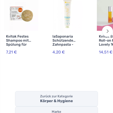
Kvitok Festes
laSaponaria
Kvitok 
Shampoo mit
Schützende
Roll-on
Spülung für
Zahnpasta -
Lovely 
dunkles Haar.
Ingwer und
7,21 €
4,20 €
14,51 €
Rare Wood XXL
Zitrone BIO (75
(50 g) - schäumt
ml)
schön auf
Zurück zur Kategorie
Körper & Hygiene
Marke