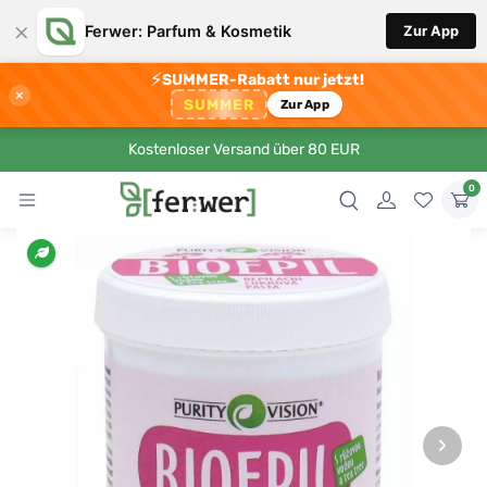
×
Ferwer: Parfum & Kosmetik
Zur App
⚡
SUMMER-Rabatt nur jetzt!
×
SUMMER
Zur App
Kostenloser Versand über 80 EUR
0
›