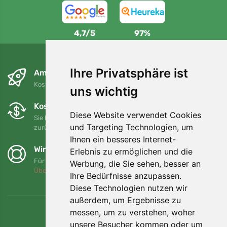
4,7/5
97%
Ihre Privatsphäre ist
Am nächsten Tag und kostenlos
Kostenloser Versand für Bestellungen über 80 EUR
uns wichtig
Kostenloser Umtausch und Rückgabe
Diese Website verwendet Cookies
Sie können Ihre Bestellung jederzeit innerhalb von 90 Tagen
und Targeting Technologien, um
zurückgeben oder umtauschen.
Ihnen ein besseres Internet-
Wir unterstützen Trees.org
Erlebnis zu ermöglichen und die
Für jede Bestellung pflanzen wir einen Baum! Mehr lesen
Werbung, die Sie sehen, besser an
Über uns
.
Ihre Bedürfnisse anzupassen.
Diese Technologien nutzen wir
außerdem, um Ergebnisse zu
messen, um zu verstehen, woher
unsere Besucher kommen oder um