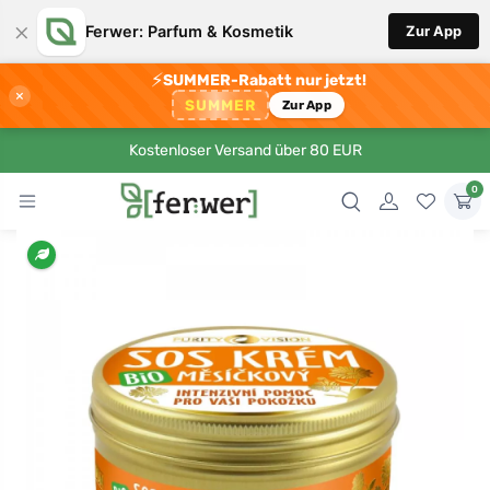
×
Ferwer: Parfum & Kosmetik
Zur App
⚡
SUMMER-Rabatt nur jetzt!
×
SUMMER
Zur App
Kostenloser Versand über 80 EUR
0