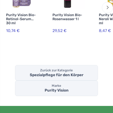
Purity Vision Bio-
Purity Vision Bio-
Purity V
Retinol-Serum
Rosenwasser 1 l
Neroli W
30 ml
ml
10,74 €
29,52 €
8,47 €
Zurück zur Kategorie
Spezialpflege für den Körper
Marke
Purity Vision