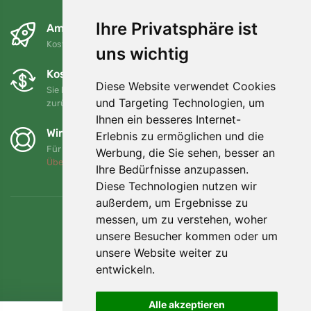
Ihre Privatsphäre ist
Am nächsten Tag und kostenlos
Kostenloser Versand für Bestellungen über 80 EUR
uns wichtig
Kostenloser Umtausch und Rückgabe
Diese Website verwendet Cookies
Sie können Ihre Bestellung jederzeit innerhalb von 90 Tagen
und Targeting Technologien, um
zurückgeben oder umtauschen.
Ihnen ein besseres Internet-
Wir unterstützen Trees.org
Erlebnis zu ermöglichen und die
Für jede Bestellung pflanzen wir einen Baum! Mehr lesen
Werbung, die Sie sehen, besser an
Über uns
.
Ihre Bedürfnisse anzupassen.
Diese Technologien nutzen wir
außerdem, um Ergebnisse zu
messen, um zu verstehen, woher
unsere Besucher kommen oder um
unsere Website weiter zu
entwickeln.
Alle akzeptieren