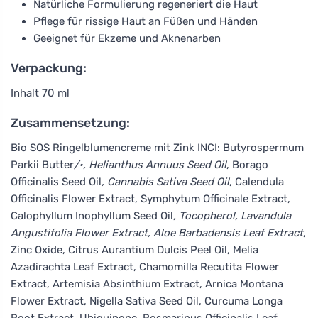
Natürliche Formulierung regeneriert die Haut
Pflege für rissige Haut an Füßen und Händen
Geeignet für Ekzeme und Aknenarben
Verpackung:
Inhalt 70 ml
Zusammensetzung:
Bio SOS Ringelblumencreme mit Zink INCI: Butyrospermum
Parkii Butter
/•, Helianthus Annuus Seed Oil
, Borago
Officinalis Seed Oil
, Cannabis Sativa Seed Oil
, Calendula
Officinalis Flower Extract, Symphytum Officinale Extract,
Calophyllum Inophyllum Seed Oil
, Tocopherol, Lavandula
Angustifolia Flower Extract, Aloe Barbadensis Leaf Extract
,
Zinc Oxide, Citrus Aurantium Dulcis Peel Oil, Melia
Azadirachta Leaf Extract, Chamomilla Recutita Flower
Extract, Artemisia Absinthium Extract, Arnica Montana
Flower Extract, Nigella Sativa Seed Oil, Curcuma Longa
Root Extract, Ubiquinone, Rosmarinus Officinalis Leaf