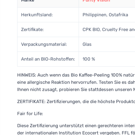
Marke
Purity Vision
Herkunftsland:
Philippinen, Ostafrika
Zertifikate:
CPK BIO, Cruelty Free a
Verpackungsmaterial:
Glas
Anteil an BIO-Rohstoffen:
100 %
HINWEIS: Auch wenn das Bio Kaffee-Peeling 100% natürli
eine allergische Reaktion hervorrufen. Testen Sie es da
Ihnen nicht zusagt, probieren Sie stattdessen unseren 
ZERTIFIKATE: Zertifizierungen, die die höchste Produktq
Fair for Life:
Diese Zertifizierung unterstützt einen gerechteren int
der internationalen Institution Ecocert vergeben. FFL f