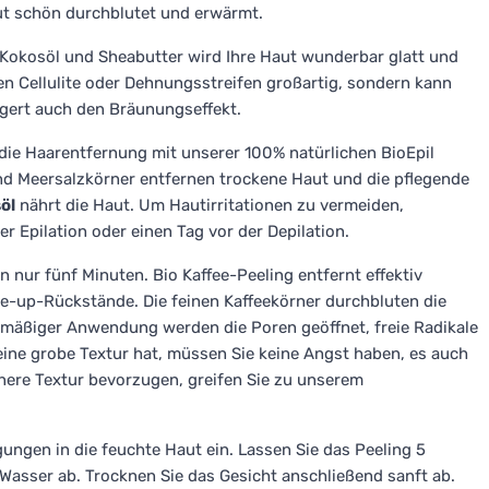
ut schön durchblutet und erwärmt.
 Kokosöl und Sheabutter wird Ihre Haut wunderbar glatt und
gen Cellulite oder Dehnungsstreifen großartig, sondern kann
gert auch den Bräunungseffekt.
 die Haarentfernung mit unserer 100% natürlichen BioEpil
nd Meersalzkörner entfernen trockene Haut und die pflegende
öl
nährt die Haut. Um Hautirritationen zu vermeiden,
r Epilation oder einen Tag vor der Depilation.
n nur fünf Minuten. Bio Kaffee-Peeling entfernt effektiv
e-up-Rückstände. Die feinen Kaffeekörner durchbluten die
elmäßiger Anwendung werden die Poren geöffnet, freie Radikale
eine grobe Textur hat, müssen Sie keine Angst haben, es auch
nere Textur bevorzugen, greifen Sie zu unserem
ungen in die feuchte Haut ein. Lassen Sie das Peeling 5
asser ab. Trocknen Sie das Gesicht anschließend sanft ab.