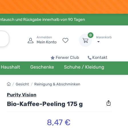
Umtausch und Rückgabe innerhalb von 90 Tagen
0
Anmelden
Warenkorb
Mein Konto
Ferwer Club
Kontakt
Haushalt
Geschenke
Schuhe / Kleidung
/
Gesicht
/
Reinigung & Abschminken
Purity Vision
Bio-Kaffee-Peeling 175 g
8,47 €