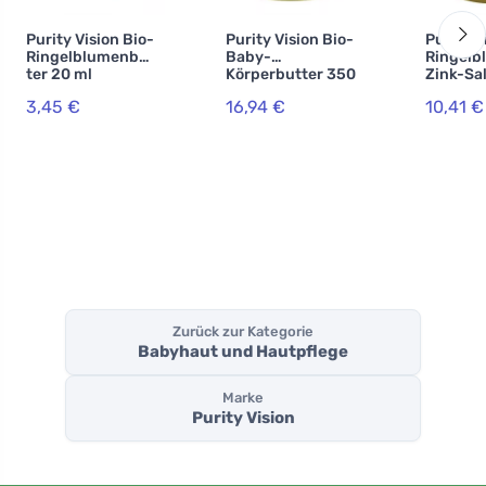
Purity Vision Bio-
Purity Vision Bio-
Purity V
Ringelblumenbut
Baby-
Ringelb
ter 20 ml
Körperbutter 350
Zink-Sa
ml
ml
3,45 €
16,94 €
10,41 €
Zurück zur Kategorie
Babyhaut und Hautpflege
Marke
Purity Vision