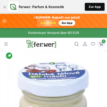
×
Ferwer: Parfum & Kosmetik
Zur App
⚡
SUMMER-Rabatt nur jetzt!
×
SUMMER
Zur App
Kostenloser Versand über 80 EUR
0