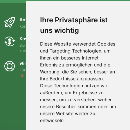
Ihre Privatsphäre ist
Am nächsten Tag und kostenlos
Kostenloser Versand für Bestellungen über 80 EUR
uns wichtig
Kostenloser Umtausch und Rückgabe
Diese Website verwendet Cookies
Sie können Ihre Bestellung jederzeit innerhalb von 90 Tagen
und Targeting Technologien, um
zurückgeben oder umtauschen.
Ihnen ein besseres Internet-
Wir unterstützen Trees.org
Erlebnis zu ermöglichen und die
Für jede Bestellung pflanzen wir einen Baum! Mehr lesen
Werbung, die Sie sehen, besser an
Über uns
.
Ihre Bedürfnisse anzupassen.
Diese Technologien nutzen wir
außerdem, um Ergebnisse zu
messen, um zu verstehen, woher
unsere Besucher kommen oder um
unsere Website weiter zu
entwickeln.