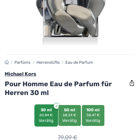
/
Parfüms
/
Herrendüfte
/
Eau de Parfum
Michael Kors
Pour Homme Eau de Parfum für
Herren 30 ml
30 ml
50 ml
100 ml
60,84 €
68,24 €
58,47 €
Vorrätig
Vorrätig
Vorrätig
79,09
€