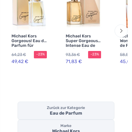
Michael Kors
Michael Kors
Micha
Gorgeous! Eau de
Super Gorgeous!
Wonde
Parfum für
Intense Eau de
de Pa
Damen 100 ml
Parfum für
Dame
64,23 €
93,36 €
58,56
-23%
-23%
Damen
49,42 €
71,83 €
45,0
Zurück zur Kategorie
Eau de Parfum
Marke
Michael Kors