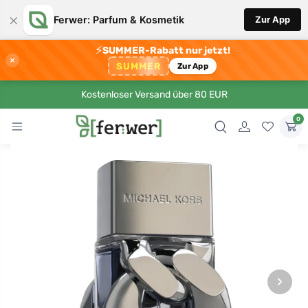
×
Ferwer: Parfum & Kosmetik
Zur App
⚡
SUMMER-Rabatt nur jetzt!
×
SUMMER
Zur App
Kostenloser Versand über 80 EUR
0
›