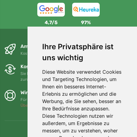
4,7/5
97%
Ihre Privatsphäre ist
Am nächsten Tag und kostenlos
Kostenloser Versand für Bestellungen über 80 EUR
uns wichtig
Kostenloser Umtausch und Rückgabe
Diese Website verwendet Cookies
Sie können Ihre Bestellung jederzeit innerhalb von 90 Tagen
und Targeting Technologien, um
zurückgeben oder umtauschen.
Ihnen ein besseres Internet-
Wir unterstützen Trees.org
Erlebnis zu ermöglichen und die
Für jede Bestellung pflanzen wir einen Baum! Mehr lesen
Werbung, die Sie sehen, besser an
Über uns
.
Ihre Bedürfnisse anzupassen.
Diese Technologien nutzen wir
außerdem, um Ergebnisse zu
messen, um zu verstehen, woher