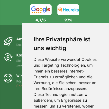
4,7/5
97%
Ihre Privatsphäre ist
Am nächsten Tag und kostenlos
Kostenloser Versand für Bestellungen über 80 EUR
uns wichtig
Kostenloser Umtausch und Rückgabe
Diese Website verwendet Cookies
Sie können Ihre Bestellung jederzeit innerhalb von 90 Tagen
und Targeting Technologien, um
zurückgeben oder umtauschen.
Ihnen ein besseres Internet-
Wir unterstützen Trees.org
Erlebnis zu ermöglichen und die
Für jede Bestellung pflanzen wir einen Baum! Mehr lesen
Werbung, die Sie sehen, besser an
Über uns
.
Ihre Bedürfnisse anzupassen.
Diese Technologien nutzen wir
außerdem, um Ergebnisse zu
messen, um zu verstehen, woher