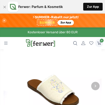
×
Ferwer: Parfum & Kosmetik
Zur App
⚡
SUMMER-Rabatt nur jetzt!
×
SUMMER
Zur App
Kostenloser Versand über 80 EUR
0
›