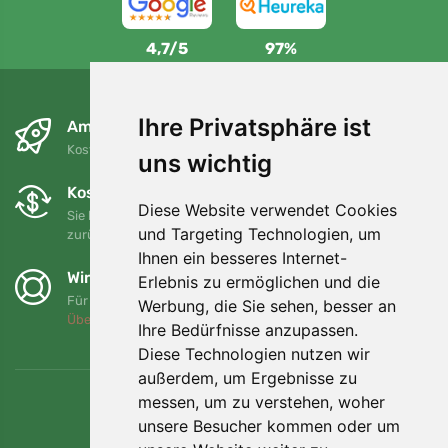
4,7/5
97%
Ihre Privatsphäre ist
Am nächsten Tag und kostenlos
Kostenloser Versand für Bestellungen über 80 EUR
uns wichtig
Kostenloser Umtausch und Rückgabe
Diese Website verwendet Cookies
Sie können Ihre Bestellung jederzeit innerhalb von 90 Tagen
und Targeting Technologien, um
zurückgeben oder umtauschen.
Ihnen ein besseres Internet-
Wir unterstützen Trees.org
Erlebnis zu ermöglichen und die
Für jede Bestellung pflanzen wir einen Baum! Mehr lesen
Werbung, die Sie sehen, besser an
Über uns
.
Ihre Bedürfnisse anzupassen.
Diese Technologien nutzen wir
außerdem, um Ergebnisse zu
messen, um zu verstehen, woher
unsere Besucher kommen oder um