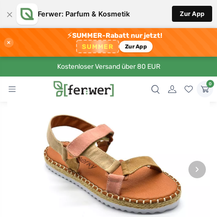
×
Ferwer: Parfum & Kosmetik
Zur App
⚡
SUMMER-Rabatt nur jetzt!
×
SUMMER
Zur App
Kostenloser Versand über 80 EUR
0
›