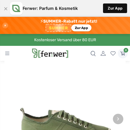
×
Ferwer: Parfum & Kosmetik
Zur App
⚡
SUMMER-Rabatt nur jetzt!
×
SUMMER
Zur App
Kostenloser Versand über 80 EUR
0
›