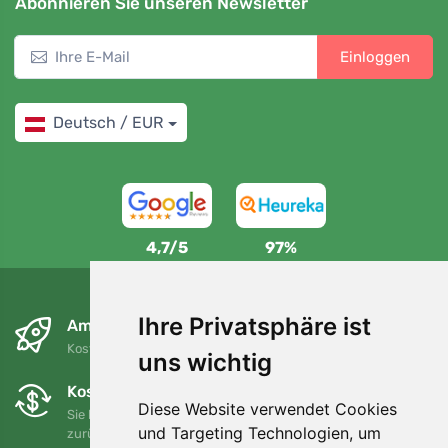
Abonnieren Sie unseren Newsletter
Einloggen
Deutsch / EUR
4,7/5
97%
Ihre Privatsphäre ist
Am nächsten Tag und kostenlos
Kostenloser Versand für Bestellungen über 80 EUR
uns wichtig
Kostenloser Umtausch und Rückgabe
Diese Website verwendet Cookies
Sie können Ihre Bestellung jederzeit innerhalb von 90 Tagen
und Targeting Technologien, um
zurückgeben oder umtauschen.