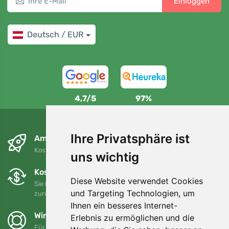
Einloggen
Deutsch / EUR
4,7/5
97%
Ihre Privatsphäre ist
Am nächsten Tag und kostenlos
Kostenloser Versand für Bestellungen über 80 EUR
uns wichtig
Kostenloser Umtausch und Rückgabe
Diese Website verwendet Cookies
Sie können Ihre Bestellung jederzeit innerhalb von 90 Tagen
und Targeting Technologien, um
zurückgeben oder umtauschen.
Ihnen ein besseres Internet-
Wir unterstützen Trees.org
Erlebnis zu ermöglichen und die
Für jede Bestellung pflanzen wir einen Baum! Mehr lesen