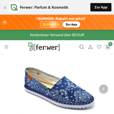
×
Ferwer: Parfum & Kosmetik
Zur App
⚡
SUMMER-Rabatt nur jetzt!
×
SUMMER
Zur App
Kostenloser Versand über 80 EUR
0
›