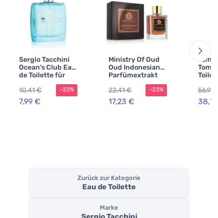
Sergio Tacchini
Ministry Of Oud
Tommy
Ocean's Club Eau
Oud Indonesian
Tommy
de Toilette für
Parfümextrakt
Toilet
Herren
Unisex
Herre
10,41 €
22,41 €
56,97 
-23%
-23%
7,99 €
17,23 €
38,77
Zurück zur Kategorie
Eau de Toilette
Marke
Sergio Tacchini