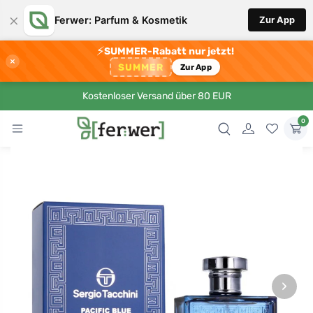
×
Ferwer: Parfum & Kosmetik
Zur App
⚡
SUMMER-Rabatt nur jetzt!
×
SUMMER
Zur App
Kostenloser Versand über 80 EUR
0
›