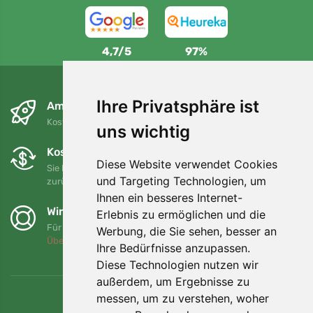
4,7/5
97%
Ihre Privatsphäre ist
Am nächsten Tag und kostenlos
Kostenloser Versand für Bestellungen über 80 EUR
uns wichtig
Kostenloser Umtausch und Rückgabe
Diese Website verwendet Cookies
Sie können Ihre Bestellung jederzeit innerhalb von 90 Tagen
und Targeting Technologien, um
zurückgeben oder umtauschen.
Ihnen ein besseres Internet-
Wir unterstützen Trees.org
Erlebnis zu ermöglichen und die
Für jede Bestellung pflanzen wir einen Baum! Mehr lesen
Werbung, die Sie sehen, besser an
Über uns
.
Ihre Bedürfnisse anzupassen.
Diese Technologien nutzen wir
außerdem, um Ergebnisse zu
messen, um zu verstehen, woher