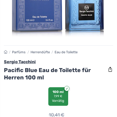
/
Parfüms
/
Herrendüfte
/
Eau de Toilette
Sergio Tacchini
Pacific Blue Eau de Toilette für
Herren 100 ml
100 ml
7,99 €
Vorrätig
10,41
€