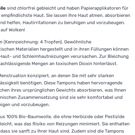
lle
sind chlorfrei gebleicht und haben Papierapplikatoren für
e empfindlichste Haut. Sie lassen Ihre Haut atmen, absorbieren
nd helfen, Hautirritationen zu beruhigen und vorzubeugen.
 auf Wolken!
en (Kennzeichnung: 4 Tropfen). Gewöhnliche
schen Materialien hergestellt und in ihren Füllungen können
e Haut- und Schleimhautreizungen verursachen. Zur Bleichung
rnachlässigende Mengen an toxischem Dioxin hinterlässt.
Menstruation konzipiert, an denen Sie mit sehr starken
rlässigkeit benötigen. Diese Tampons haben hervorragende
hen ihres ursprünglichen Gewichts absorbieren, was Ihnen
ganischen Zusammensetzung sind sie sehr komfortabel und
ruhigen und vorzubeugen.
us 100% Bio-Baumwolle, die ohne Herbizide oder Pestizide
eicht, was das Risiko von Reizungen minimiert. Sie enthalten
 dass sie sanft zu Ihrer Haut sind. Zudem sind die Tampons