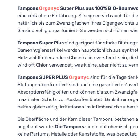
Tampons
Organyc
Super Plus aus 100% BIO-Baumwo
eine einfachere Einführung. Sie eignen sich auch für di
natürlich bis zum Zwanzigfachen ihres Eigengewichts u
Sie sind völlig unparfümiert. Sie werden sich fühlen wie
Tampons Super Plus
sind geeignet für starke Blutung
Damenhygieneartikel werden hauptsächlich aus syntheti
Holzschliff oder andere Chemikalien versteckt sein, di
wird oft Chlor verwendet, was kleine, aber nicht zu ve
Tampons SUPER PLUS
Organyc
sind für die Tage der 
Blutungen konfrontiert sind und eine garantierte Zuve
Absorptionsfähigkeiten und können bis zum Zwanzigfac
maximalen Schutz vor Auslaufen bietet. Dank ihrer or
helfen gleichzeitig, Irritationen im Intimbereich zu be
Die Oberfläche und der Kern dieser Tampons bestehen a
angebaut wurde.
Die Tampons
sind nicht chemisch gebl
keine Parfums, Metalle oder Kunststoffe, was bedeutet,