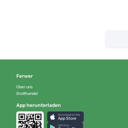
Ferwer
Über uns
Großhandel
App herunterladen
Download on the
App Store
Get it on