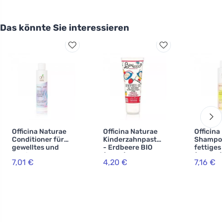
Das könnte Sie interessieren
Officina Naturae
Officina Naturae
Officina
Conditioner für
Kinderzahnpasta
Shampoo
gewelltes und
- Erdbeere BIO
fettiges
lockiges Haar BIO
(75 ml) -
(200 ml
7,01 €
4,20 €
7,16 €
(150 ml)
fluoridfrei