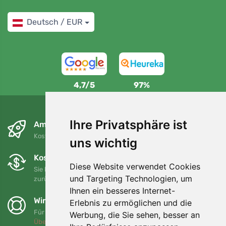
Deutsch / EUR
4,7/5
97%
Ihre Privatsphäre ist
Am nächsten Tag und kostenlos
Kostenloser Versand für Bestellungen über 80 EUR
uns wichtig
Kostenloser Umtausch und Rückgabe
Diese Website verwendet Cookies
Sie können Ihre Bestellung jederzeit innerhalb von 90 Tagen
und Targeting Technologien, um
zurückgeben oder umtauschen.
Ihnen ein besseres Internet-
Wir unterstützen Trees.org
Erlebnis zu ermöglichen und die
Für jede Bestellung pflanzen wir einen Baum! Mehr lesen
Werbung, die Sie sehen, besser an
Über uns
.