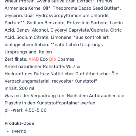
Wheat Protein, Avena Sativa Bran Extract*, Prunus
Armeniaca Kernel Oil*, Theobroma Cacao Seed Butter*,
Glycerin, Guar Hydroxypropyltrimonium Chloride,
Parfum**, Sodium Benzoate, Potassium Sorbate, Lactic
Acid, Benzyl Alcohol, Glyceryl Caprylate/Caprate, Citric
Acid, Sodium Citrate, Limonene. *aus kontrolliert
biologischem Anbau. **natürlichen Ursprungs
Ursprungsland: Italien
Zertifikate:
AIAB
Eco
Bio
Cosmesi
Anteil natürlicher Rohstoffe: 95,7 %
Herkunft des Duftes: Natürlicher Duft ätherischer Öle
Verpackungsmaterial: recycelter Kunststoff
Inhalt: 200 ml
Was mit der Verpackung tun: Nach dem Aufbrauchen die
Flasche in den Kunststoffcontainer werfen.
pH-Wert: 4,50-5,00
Produkt-Code
OFN110