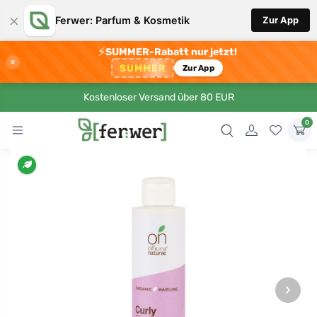
×
Ferwer: Parfum & Kosmetik
Zur App
⚡
SUMMER-Rabatt nur jetzt!
×
SUMMER
Zur App
Kostenloser Versand über 80 EUR
0
›