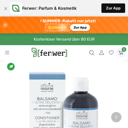
×
Ferwer: Parfum & Kosmetik
Zur App
⚡
SUMMER-Rabatt nur jetzt!
×
SUMMER
Zur App
Kostenloser Versand über 80 EUR
0
›