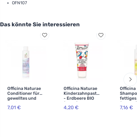
OFN107
Das könnte Sie interessieren
Officina Naturae
Officina Naturae
Officina
Conditioner für
Kinderzahnpasta
Shampoo
gewelltes und
- Erdbeere BIO
fettiges
lockiges Haar BIO
(75 ml) -
(200 ml
7,01 €
4,20 €
7,16 €
(150 ml)
fluoridfrei