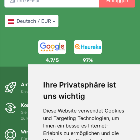
Einloggen
Deutsch / EUR
4,7/5
97%
Ihre Privatsphäre ist
Am nächsten Tag und kostenlos
Kostenloser Versand für Bestellungen über 80 EUR
uns wichtig
Kostenloser Umtausch und Rückgabe
Diese Website verwendet Cookies
Sie können Ihre Bestellung jederzeit innerhalb von 90 Tagen
und Targeting Technologien, um
zurückgeben oder umtauschen.
Ihnen ein besseres Internet-
Wir unterstützen Trees.org
Erlebnis zu ermöglichen und die
Für jede Bestellung pflanzen wir einen Baum! Mehr lesen