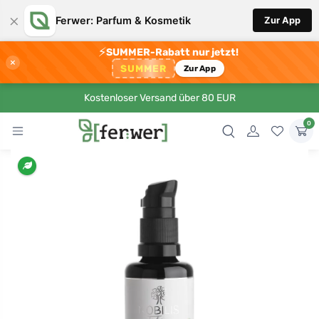
×
Ferwer: Parfum & Kosmetik
Zur App
⚡
SUMMER-Rabatt nur jetzt!
×
SUMMER
Zur App
Kostenloser Versand über 80 EUR
0