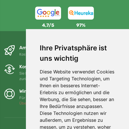
4,7/5
97%
Ihre Privatsphäre ist
Am nächsten Tag und kostenlos
Kostenloser Versand für Bestellungen über 80 EUR
uns wichtig
Kostenloser Umtausch und Rückgabe
Diese Website verwendet Cookies
Sie können Ihre Bestellung jederzeit innerhalb von 90 Tagen
und Targeting Technologien, um
zurückgeben oder umtauschen.
Ihnen ein besseres Internet-
Wir unterstützen Trees.org
Erlebnis zu ermöglichen und die
Für jede Bestellung pflanzen wir einen Baum! Mehr lesen
Werbung, die Sie sehen, besser an
Über uns
.
Ihre Bedürfnisse anzupassen.
Diese Technologien nutzen wir
außerdem, um Ergebnisse zu
messen, um zu verstehen, woher