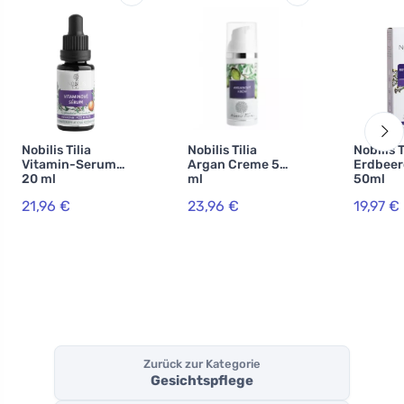
Nobilis Tilia
Nobilis Tilia
Nobilis T
Vitamin-Serum
Argan Creme 50
Erdbee
20 ml
ml
50ml
21,96 €
23,96 €
19,97 €
Zurück zur Kategorie
Gesichtspflege