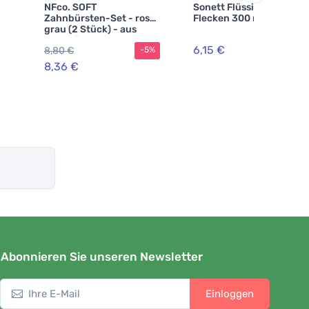
NFco. SOFT
Sonett Flüssigseife für
Zahnbürsten-Set - rosa
Flecken 300 ml
grau (2 Stück) - aus
Maisstärke ohne GVO
6,15 €
8,80 €
-5%
8,36 €
Abonnieren Sie unseren Newsletter
Einloggen