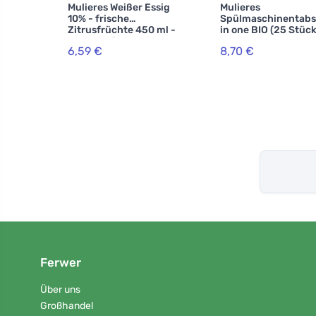
Mulieres Weißer Essig
Mulieres
10% - frische
Spülmaschinentabs 
Zitrusfrüchte 450 ml -
in one BIO (25 Stück
100% natürlich
mit ecocert-
6,59 €
8,70 €
Zertifizierung
Ferwer
Über uns
Großhandel