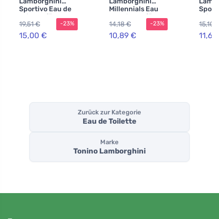
Lamborghini
Lamborghini
Lambo
Sportivo Eau de
Millennials Eau
Sport
Toilette für
de Toilette für
Toilet
19,51 €
14,18 €
15,10 
-23%
-23%
Herren
Herren
Herre
15,00 €
10,89 €
11,62
Zurück zur Kategorie
Eau de Toilette
Marke
Tonino Lamborghini