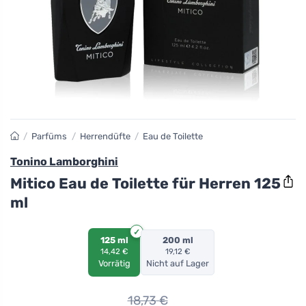
/
Parfüms
/
Herrendüfte
/
Eau de Toilette
Tonino Lamborghini
Mitico Eau de Toilette für Herren 125
ml
125 ml
200 ml
14,42 €
19,12 €
Vorrätig
Nicht auf Lager
18,73
€