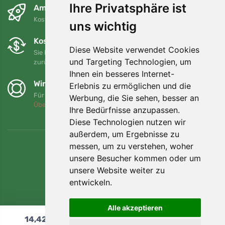
Ihre Privatsphäre ist
Am nächsten Tag und kostenlos
Kostenloser Versand für Bestellungen über 80 EUR
uns wichtig
Kostenloser Umtausch und Rückgabe
Diese Website verwendet Cookies
Sie können Ihre Bestellung jederzeit innerhalb von 90 Tagen
und Targeting Technologien, um
zurückgeben oder umtauschen.
Ihnen ein besseres Internet-
Wir unterstützen Trees.org
Erlebnis zu ermöglichen und die
Für jede Bestellung pflanzen wir einen Baum! Mehr lesen
Werbung, die Sie sehen, besser an
Über uns
.
Ihre Bedürfnisse anzupassen.
Diese Technologien nutzen wir
außerdem, um Ergebnisse zu
messen, um zu verstehen, woher
unsere Besucher kommen oder um
unsere Website weiter zu
entwickeln.
Alle akzeptieren
14,42
€
In den Warenkorb