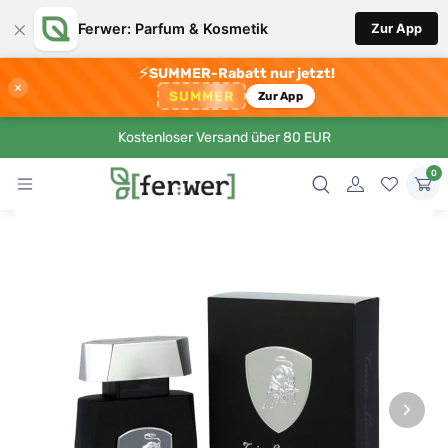
×
Ferwer: Parfum & Kosmetik
Zur App
⚡
SUMMER-Rabatt nur jetzt!
×
SUMMER
Zur App
Kostenloser Versand über 80 EUR
0
›