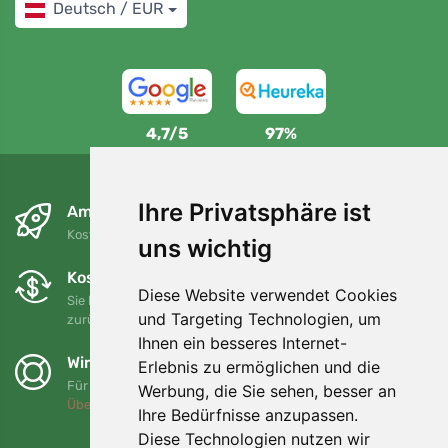
Deutsch / EUR
4,7/5
97%
Ihre Privatsphäre ist
Am nächsten Tag und kostenlos
Kostenloser Versand für Bestellungen über 80 EUR
uns wichtig
Kostenloser Umtausch und Rückgabe
Diese Website verwendet Cookies
Sie können Ihre Bestellung jederzeit innerhalb von 90 Tagen
und Targeting Technologien, um
zurückgeben oder umtauschen.
Ihnen ein besseres Internet-
Wir unterstützen Trees.org
Erlebnis zu ermöglichen und die
Für jede Bestellung pflanzen wir einen Baum! Mehr lesen
Werbung, die Sie sehen, besser an
Über uns
.
Ihre Bedürfnisse anzupassen.
Diese Technologien nutzen wir