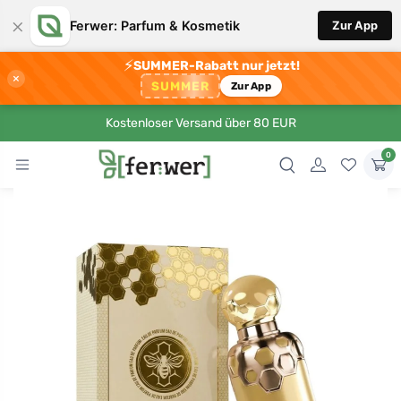
×
Ferwer: Parfum & Kosmetik
Zur App
⚡
SUMMER-Rabatt nur jetzt!
×
SUMMER
Zur App
Kostenloser Versand über 80 EUR
0