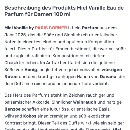
Beschreibung des Produkts
Miel Vanille Eau de
Parfum für Damen 100 ml
Miel Vanille by
PARIS CORNER
ist ein
Parfum
aus dem
Jahr 2025, das die Süße und Sinnlichkeit orientalischer
Noten in einer fesselnden und opulenten Komposition
feiert. Dieser Duft ist für Frauen bestimmt, die warme, süße
und zugleich raffinierte Kompositionen mit tiefem
Charakter lieben. Im Auftakt entfaltet sich die goldene
Süße von
Honig
, begleitet von geheimnisvollen
würzigen
Noten
und dem krautig-fruchtigen Hauch von
Davana
, der
dem Duft eine reiche und anziehende Tiefe verleiht.
Das Herz des Parfums steht im Zeichen rauchiger und
balsamischer Akkorde. Sinnlicher
Weihrauch
und harzige
Benzoe
schaffen eine luxuriöse, orientalische Basis,
während
Kokos
einen cremigen und süß-exotischen
Kontrast bringt. Dieser Teil des Dufts wirkt wie ein seidiger
Schleier, der die Haut streichelt und die Sinne weckt.
Miel