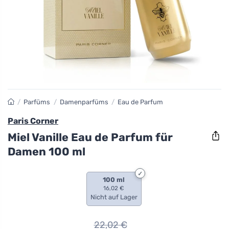
/
Parfüms
/
Damenparfüms
/
Eau de Parfum
Paris Corner
Miel Vanille Eau de Parfum für
Damen 100 ml
100 ml
16,02 €
Nicht auf Lager
22,02
€