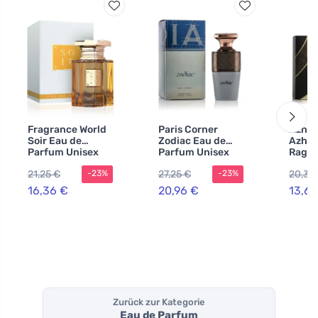
Fragrance World
Paris Corner
Azha 
Soir Eau de
Zodiac Eau de
Azha 
Parfum Unisex
Parfum Unisex
Ragha
80 ml
Eau d
21,25 €
27,25 €
20,33
-23%
-23%
für D
16,36 €
20,96 €
13,60
Zurück zur Kategorie
Eau de Parfum