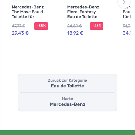
Mercedes-Benz
Mercedes-Benz
Merce
The Move Eau de
Floral Fantasy
Eau de
Toilette für
Eau de Toilette
für H
Herren 100 ml
für Damen Tester
47,77 €
24,59 €
51,35 
-38%
-23%
29,43 €
18,92 €
34,99
Zurück zur Kategorie
Eau de Toilette
Marke
Mercedes-Benz