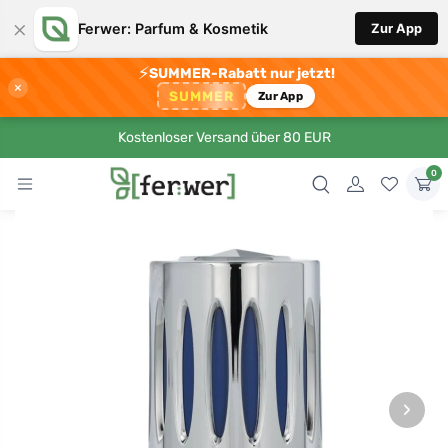
×
Ferwer: Parfum & Kosmetik
Zur App
⚡
SUMMER-Rabatt nur jetzt!
×
SUMMER
Zur App
Kostenloser Versand über 80 EUR
0
›