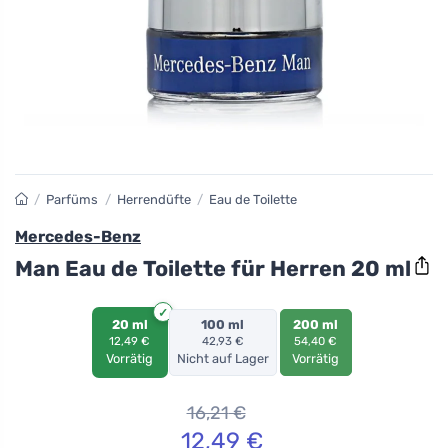
/
Parfüms
/
Herrendüfte
/
Eau de Toilette
Mercedes-Benz
Man Eau de Toilette für Herren 20 ml
20 ml
100 ml
200 ml
12,49 €
42,93 €
54,40 €
Vorrätig
Nicht auf Lager
Vorrätig
16,21
€
12,49
€