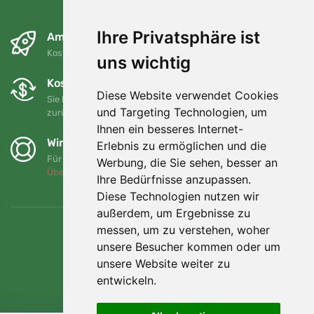
Ihre Privatsphäre ist
Am nächsten Tag und kostenlos
Kostenloser Versand für Bestellungen über 80 EUR
uns wichtig
Kostenloser Umtausch und Rückgabe
Diese Website verwendet Cookies
Sie können Ihre Bestellung jederzeit innerhalb von 90 Tagen
und Targeting Technologien, um
zurückgeben oder umtauschen.
Ihnen ein besseres Internet-
Wir unterstützen Trees.org
Erlebnis zu ermöglichen und die
Für jede Bestellung pflanzen wir einen Baum! Mehr lesen
Werbung, die Sie sehen, besser an
Über uns
.
Ihre Bedürfnisse anzupassen.
Diese Technologien nutzen wir
außerdem, um Ergebnisse zu
messen, um zu verstehen, woher
unsere Besucher kommen oder um
unsere Website weiter zu
entwickeln.