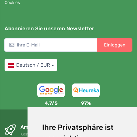
Cookies
Abonnieren Sie unseren Newsletter
Einloggen
Deutsch / EUR
4,7/5
97%
Ihre Privatsphäre ist
Am nächsten Tag und kostenlos
Kostenloser Versand für Bestellungen über 80 EUR