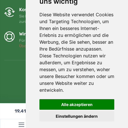
uns wichtig
Kostenloser Umtausch und Rückgabe
Diese Website verwendet Cookies
Sie können Ihre Bestellung jederzeit innerhalb von 90 Tagen
und Targeting Technologien, um
zurückgeben oder umtauschen.
Ihnen ein besseres Internet-
Wir unterstützen Trees.org
Erlebnis zu ermöglichen und die
Für jede Bestellung pflanzen wir einen Baum! Mehr lesen
Werbung, die Sie sehen, besser an
Über uns
.
Ihre Bedürfnisse anzupassen.
Diese Technologien nutzen wir
außerdem, um Ergebnisse zu
messen, um zu verstehen, woher
unsere Besucher kommen oder um
unsere Website weiter zu
entwickeln.
Alle akzeptieren
19,41
€
In den Warenkorb
Einstellungen ändern
© Topshelf s.r.o. Alle Rechte vorbehalten.