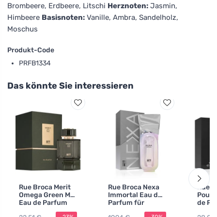
Brombeere, Erdbeere, Litschi
Herznoten:
Jasmin,
Himbeere
Basisnoten:
Vanille, Ambra, Sandelholz,
Moschus
Produkt-Code
PRFB1334
Das könnte Sie interessieren
Rue Broca Merit
Rue Broca Nexa
Rue B
Omega Green M
Immortal Eau de
Pour
Eau de Parfum
Parfum für
de Pa
Herren 100 ml
Herre
-23%
-30%