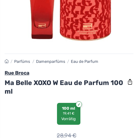
/
Parfüms
/
Damenparfüms
/
Eau de Parfum
Rue Broca
Ma Belle XOXO W Eau de Parfum 100
ml
100 ml
19,41 €
Vorrätig
28,94
€