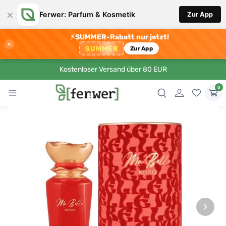
×
Ferwer: Parfum & Kosmetik
Zur App
⚡
SUMMER-Rabatt nur jetzt!
×
SUMMER
Zur App
Kostenloser Versand über 80 EUR
0
›