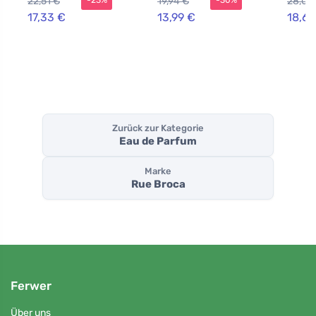
22,51 €
19,94 €
28,07
17,33 €
13,99 €
18,63
Zurück zur Kategorie
Eau de Parfum
Marke
Rue Broca
Ferwer
Über uns